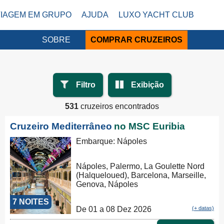
VIAGEM EM GRUPO
AJUDA
LUXO YACHT CLUB
SOBRE
COMPRAR CRUZEIROS
Filtro
Exibição
531
cruzeiros encontrados
Cruzeiro Mediterrâneo
no MSC Euribia
Embarque: Nápoles
Nápoles, Palermo, La Goulette Nord
(Halqueloued), Barcelona, Marseille,
Genova, Nápoles
7 NOITES
De 01 a 08 Dez 2026
(+ datas)