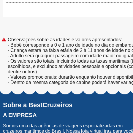
Observações sobre as idades e valores apresentados:
- Bebê corresponde a 0 e 1 ano de idade no dia do embarq
- Criança estará na faixa etária de 2 à 11 anos de idade no
- Adulto será qualquer passageiro com idade maior ou igua
- Os valores são totais, incluindo todas as taxas marítimas 
escolhidos, e excluindo atividades pessoais e opcionais (
dentre outros).
- Valores promocionais: durarão enquanto houver disponibi
- Dentro da mesma categoria de cabine poderá haver varia
Sobre a BestCruzeiros
A EMPRESA
Somos uma das agências de viagens especializadas em
cruzeiros marítimos do Brasil. Nossa loja virtual traz para voc