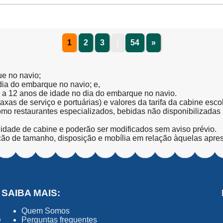
1
2
3
|
54
»
ue no navio;
 dia do embarque no navio; e,
l a 12 anos de idade no dia do embarque no navio.
(taxas de serviço e portuárias) e valores da tarifa da cabine esc
como restaurantes especializados, bebidas não disponibilizada
lidade de cabine e poderão ser modificados sem aviso prévio.
ção de tamanho, disposição e mobília em relação àquelas apre
SAIBA MAIS:
Quem Somos
ê
Perguntas frequentes