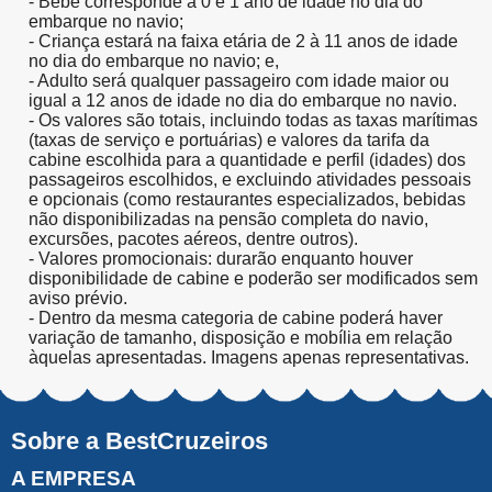
- Bebê corresponde a 0 e 1 ano de idade no dia do
embarque no navio;
- Criança estará na faixa etária de 2 à 11 anos de idade
no dia do embarque no navio; e,
- Adulto será qualquer passageiro com idade maior ou
igual a 12 anos de idade no dia do embarque no navio.
- Os valores são totais, incluindo todas as taxas marítimas
(taxas de serviço e portuárias) e valores da tarifa da
cabine escolhida para a quantidade e perfil (idades) dos
passageiros escolhidos, e excluindo atividades pessoais
e opcionais (como restaurantes especializados, bebidas
não disponibilizadas na pensão completa do navio,
excursões, pacotes aéreos, dentre outros).
- Valores promocionais: durarão enquanto houver
disponibilidade de cabine e poderão ser modificados sem
aviso prévio.
- Dentro da mesma categoria de cabine poderá haver
variação de tamanho, disposição e mobília em relação
àquelas apresentadas. Imagens apenas representativas.
Sobre a BestCruzeiros
A EMPRESA