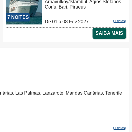
Arnavutköy/Istambul, Agios Stefanos
Corfu, Bari, Piraeus
7 NOITES
De 01 a 08 Fev 2027
(+ datas)
SAIBA MAIS
anárias, Las Palmas, Lanzarote, Mar das Canárias, Tenerife
(+ datas)