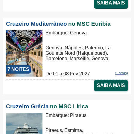
SAIBA MAIS
Cruzeiro Mediterrâneo
no MSC Euribia
Embarque: Genova
Genova, Nápoles, Palermo, La
Goulette Nord (Halqueloued),
Barcelona, Marseille, Genova
7 NOITES
De 01 a 08 Fev 2027
(+ datas)
SAIBA MAIS
Cruzeiro Grécia
no MSC Lirica
Embarque: Piraeus
Piraeus, Esmirna,