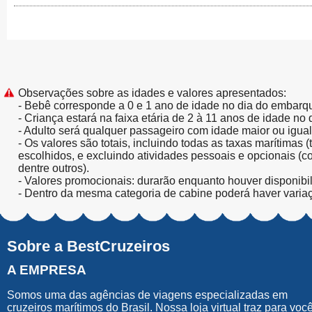
Observações sobre as idades e valores apresentados:
- Bebê corresponde a 0 e 1 ano de idade no dia do embarq
- Criança estará na faixa etária de 2 à 11 anos de idade no
- Adulto será qualquer passageiro com idade maior ou igua
- Os valores são totais, incluindo todas as taxas marítimas 
escolhidos, e excluindo atividades pessoais e opcionais (
dentre outros).
- Valores promocionais: durarão enquanto houver disponibi
- Dentro da mesma categoria de cabine poderá haver varia
Sobre a BestCruzeiros
A EMPRESA
Somos uma das agências de viagens especializadas em
cruzeiros marítimos do Brasil. Nossa loja virtual traz para voc