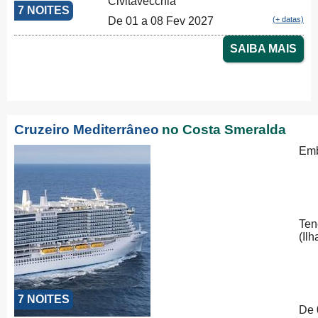
Civitavecchia
7 NOITES
De 01 a 08 Fev 2027
(+ datas)
SAIBA MAIS
Cruzeiro Mediterrâneo
no Costa Smeralda
Emb
Ten
(Il
7 NOITES
De 