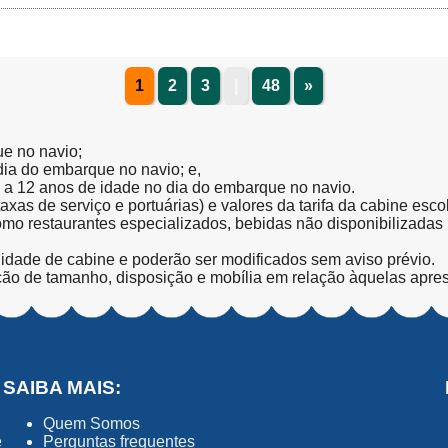
1
2
3
|
48
»
ue no navio;
 dia do embarque no navio; e,
l a 12 anos de idade no dia do embarque no navio.
(taxas de serviço e portuárias) e valores da tarifa da cabine esc
como restaurantes especializados, bebidas não disponibilizada
lidade de cabine e poderão ser modificados sem aviso prévio.
ção de tamanho, disposição e mobília em relação àquelas apre
SAIBA MAIS:
Quem Somos
ê
Perguntas frequentes