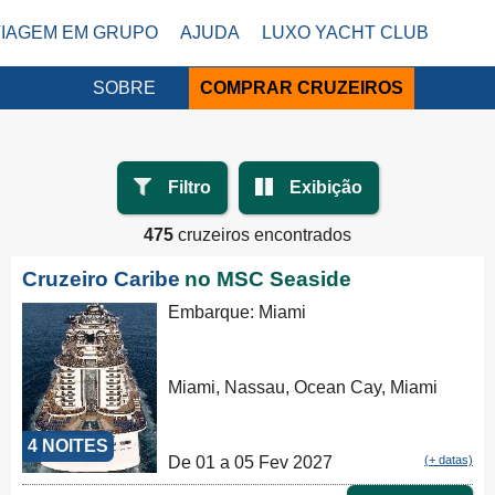
VIAGEM EM GRUPO
AJUDA
LUXO YACHT CLUB
SOBRE
COMPRAR CRUZEIROS
Filtro
Exibição
475
cruzeiros encontrados
Cruzeiro Caribe
no MSC Seaside
Embarque: Miami
Miami, Nassau, Ocean Cay, Miami
4 NOITES
De 01 a 05 Fev 2027
(+ datas)