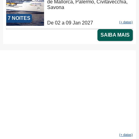
de Mallorca, Palermo, Civitavecchia,
Savona
7 NOITES
De 02 a 09 Jan 2027
(+ datas)
SAIBA MAIS
(+ datas)