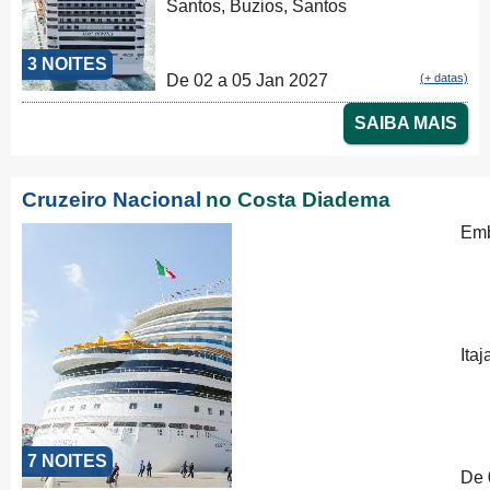
Santos, Buzios, Santos
3 NOITES
De 02 a 05 Jan 2027
(+ datas)
SAIBA MAIS
Cruzeiro Nacional
no Costa Diadema
Emb
Ita
7 NOITES
De 