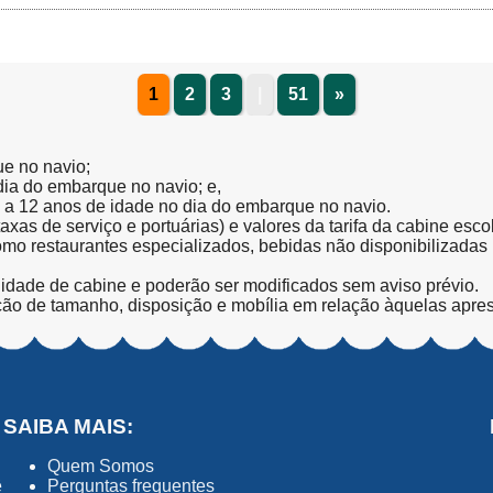
1
2
3
|
51
»
ue no navio;
 dia do embarque no navio; e,
l a 12 anos de idade no dia do embarque no navio.
(taxas de serviço e portuárias) e valores da tarifa da cabine esc
como restaurantes especializados, bebidas não disponibilizada
lidade de cabine e poderão ser modificados sem aviso prévio.
ção de tamanho, disposição e mobília em relação àquelas apre
SAIBA MAIS:
Quem Somos
ê
Perguntas frequentes