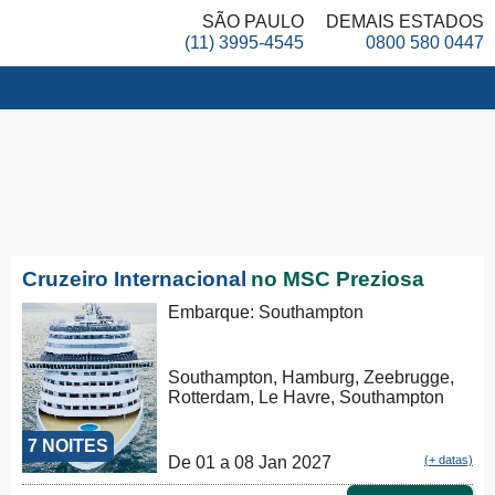
SÃO PAULO
DEMAIS ESTADOS
(11) 3995-4545
0800 580 0447
Cruzeiro Internacional
no MSC Preziosa
Embarque: Southampton
Southampton, Hamburg, Zeebrugge,
Rotterdam, Le Havre, Southampton
7 NOITES
De 01 a 08 Jan 2027
(+ datas)