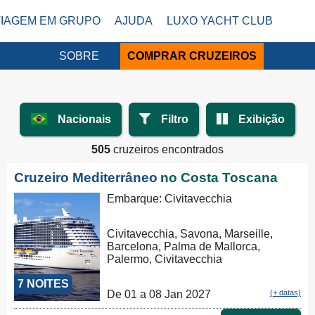
VIAGEM EM GRUPO
AJUDA
LUXO YACHT CLUB
SOBRE
COMPRAR CRUZEIROS
Nacionais
Filtro
Exibição
505
cruzeiros encontrados
Cruzeiro Mediterrâneo
no Costa Toscana
Embarque: Civitavecchia
Civitavecchia, Savona, Marseille,
Barcelona, Palma de Mallorca,
Palermo, Civitavecchia
7 NOITES
De 01 a 08 Jan 2027
(+ datas)