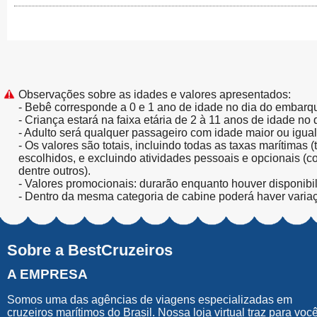
Observações sobre as idades e valores apresentados:
- Bebê corresponde a 0 e 1 ano de idade no dia do embarq
- Criança estará na faixa etária de 2 à 11 anos de idade no
- Adulto será qualquer passageiro com idade maior ou igua
- Os valores são totais, incluindo todas as taxas marítimas 
escolhidos, e excluindo atividades pessoais e opcionais (
dentre outros).
- Valores promocionais: durarão enquanto houver disponibi
- Dentro da mesma categoria de cabine poderá haver varia
Sobre a BestCruzeiros
A EMPRESA
Somos uma das agências de viagens especializadas em
cruzeiros marítimos do Brasil. Nossa loja virtual traz para voc