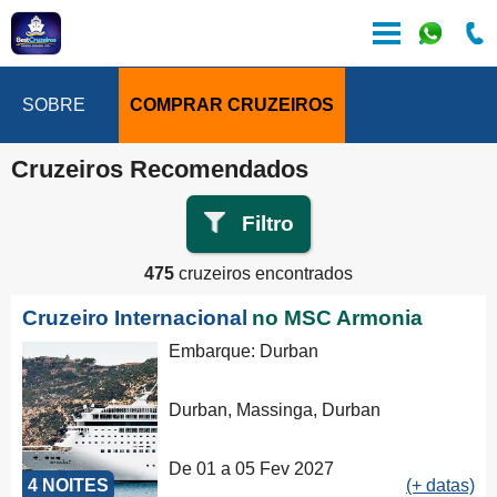
SOBRE
COMPRAR CRUZEIROS
Cruzeiros Recomendados
Filtro
475
cruzeiros encontrados
Cruzeiro Internacional
no MSC Armonia
Embarque: Durban
Durban, Massinga, Durban
De 01 a 05 Fev 2027
4 NOITES
(+ datas)