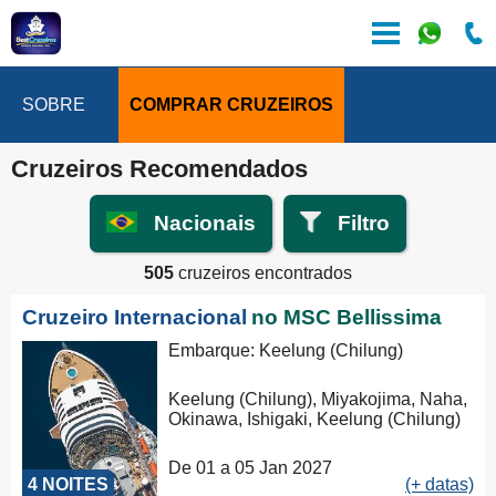
SOBRE
COMPRAR CRUZEIROS
Cruzeiros Recomendados
Nacionais
Filtro
505
cruzeiros encontrados
Cruzeiro Internacional
no MSC Bellissima
Embarque: Keelung (Chilung)
Keelung (Chilung), Miyakojima, Naha,
Okinawa, Ishigaki, Keelung (Chilung)
De 01 a 05 Jan 2027
4 NOITES
(+ datas)