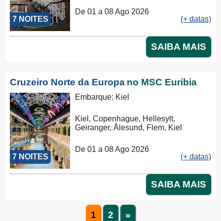
De 01 a 08 Ago 2026
7 NOITES
(+ datas)
SAIBA MAIS
Cruzeiro Norte da Europa
no MSC Euribia
Embarque: Kiel
Kiel, Copenhague, Hellesylt,
Geiranger, Ålesund, Flem, Kiel
De 01 a 08 Ago 2026
7 NOITES
(+ datas)
SAIBA MAIS
1
2
»