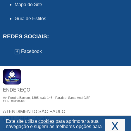
Mapa do Site
Guia de Estilos
REDES SOCIAIS:
Facebook
ENDEREÇO
Av. Pereira Barreto, 1395, sala 146 - Paraíso, Santo André/SP -
CEP: 09190-610
ATENDIMENTO SÃO PAULO
(11) 3995-4545
x
Este site utiliza
cookies
para aprimorar a sua
navegação e sugerir as melhores opções para
ATENDIMENTO DEMAIS ESTADOS