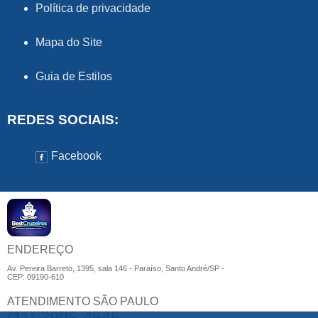
Política de privacidade
Mapa do Site
Guia de Estilos
REDES SOCIAIS:
Facebook
ENDEREÇO
Av. Pereira Barreto, 1395, sala 146 - Paraíso, Santo André/SP -
CEP: 09190-610
ATENDIMENTO SÃO PAULO
(11) 3995-4545