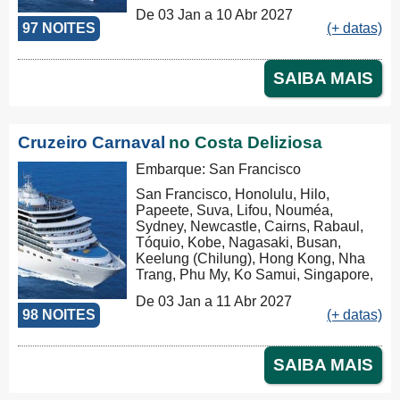
Port Klang (Pelabuhan Klang),
De 03 Jan a 10 Abr 2027
Penang, Colombo, Malé, Port Louis,
97 NOITES
(+ datas)
Durban, Porto Elizabeth, Cidade do
Cabo, Walvis Bay, Mindelo, Las
Palmas, Barcelona
SAIBA MAIS
Cruzeiro Carnaval
no Costa Deliziosa
Embarque: San Francisco
San Francisco, Honolulu, Hilo,
Papeete, Suva, Lifou, Nouméa,
Sydney, Newcastle, Cairns, Rabaul,
Tóquio, Kobe, Nagasaki, Busan,
Keelung (Chilung), Hong Kong, Nha
Trang, Phu My, Ko Samui, Singapore,
Port Klang (Pelabuhan Klang),
De 03 Jan a 11 Abr 2027
Penang, Colombo, Malé, Port Louis,
98 NOITES
(+ datas)
Durban, Porto Elizabeth, Cidade do
Cabo, Walvis Bay, Mindelo, Las
Palmas, Barcelona, Marseille
SAIBA MAIS