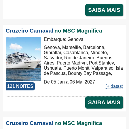
Hobart, Sydney, Nouméa, Luganville,
Apia, Pago Pago, Honolulu, Hilo, Los
SAIBA MAIS
Angeles
Cruzeiro Carnaval
no MSC Magnifica
Embarque: Genova
Genova, Marseille, Barcelona,
Gibraltar, Casablanca, Mindelo,
Salvador, Rio de Janeiro, Buenos
Aires, Puerto Madryn, Port Stanley,
Ushuaia, Puerto Montt, Valparaiso, Isla
de Pascua, Bounty Bay Passage,
Papeete, Moorea, Aitutaki, Rarotonga,
De 05 Jan a 06 Mai 2027
Russel, Auckland, Tauranga,
121 NOITES
(+ datas)
Christchurch, Dunedin, Milford Sound,
Hobart, Sydney, Nouméa, Luganville,
Apia, Pago Pago, Honolulu, Hilo, Los
SAIBA MAIS
Angeles, Cabo San Lucas,
Puntarenas, Balboa, Panama Canal,
La Romana, Tortola, Philipsburg, Las
Palmas, Ibiza, Nápoles, Civitavecchia,
Cruzeiro Carnaval
no MSC Magnifica
Genova