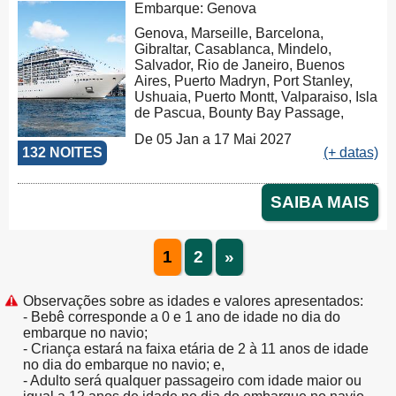
Embarque: Genova
Genova, Marseille, Barcelona,
Gibraltar, Casablanca, Mindelo,
Salvador, Rio de Janeiro, Buenos
Aires, Puerto Madryn, Port Stanley,
Ushuaia, Puerto Montt, Valparaiso, Isla
de Pascua, Bounty Bay Passage,
Papeete, Moorea, Aitutaki, Rarotonga,
De 05 Jan a 17 Mai 2027
Russel, Auckland, Tauranga,
132 NOITES
(+ datas)
Christchurch, Dunedin, Milford Sound,
Hobart, Sydney, Nouméa, Luganville,
Apia, Pago Pago, Honolulu, Hilo, Los
SAIBA MAIS
Angeles, Cabo San Lucas,
Puntarenas, Balboa, Panama Canal,
La Romana, Tortola, Philipsburg, Las
1
2
»
Palmas, Ibiza, Nápoles, Civitavecchia,
Genova, Marseille, Tarragona, La
Coruña, Bilbao, La Rochelle, Brest,
Observações sobre as idades e valores apresentados:
Warnemünde, Warnemünde
- Bebê corresponde a 0 e 1 ano de idade no dia do
embarque no navio;
- Criança estará na faixa etária de 2 à 11 anos de idade
no dia do embarque no navio; e,
- Adulto será qualquer passageiro com idade maior ou