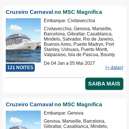
Cruzeiro Carnaval
no MSC Magnifica
Embarque: Civitavecchia
Civitavecchia, Genova, Marseille,
Barcelona, Gibraltar, Casablanca,
Mindelo, Salvador, Rio de Janeiro,
Buenos Aires, Puerto Madryn, Port
Stanley, Ushuaia, Puerto Montt,
Valparaiso, Isla de Pascua, Bounty
Bay Passage, Papeete, Moorea,
De 04 Jan a 05 Mai 2027
Aitutaki, Rarotonga, Russel, Auckland,
121 NOITES
(+ datas)
Tauranga, Christchurch, Dunedin,
Milford Sound, Hobart, Sydney,
Nouméa, Luganville, Apia, Pago Pago,
SAIBA MAIS
Honolulu, Hilo, Los Angeles, Cabo
San Lucas, Puntarenas, Balboa,
Panama Canal, La Romana, Tortola,
Philipsburg, Las Palmas, Ibiza,
Cruzeiro Carnaval
no MSC Magnifica
Nápoles, Civitavecchia
Embarque: Genova
Genova, Marseille, Barcelona,
Gibraltar, Casablanca, Mindelo,