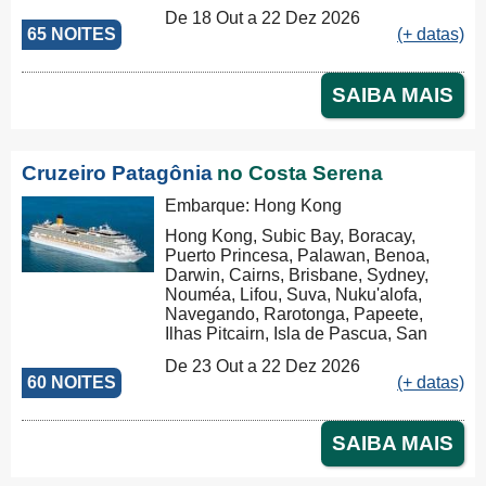
Isla de Pascua, San Antonio, Puerto
De 18 Out a 22 Dez 2026
Montt, Puerto Chacabuco, Punta
65 NOITES
(+ datas)
Arenas, Ushuaia, Puerto Madryn,
Buenos Aires
SAIBA MAIS
Cruzeiro Patagônia
no Costa Serena
Embarque: Hong Kong
Hong Kong, Subic Bay, Boracay,
Puerto Princesa, Palawan, Benoa,
Darwin, Cairns, Brisbane, Sydney,
Nouméa, Lifou, Suva, Nuku'alofa,
Navegando, Rarotonga, Papeete,
Ilhas Pitcairn, Isla de Pascua, San
Antonio, Puerto Montt, Puerto
De 23 Out a 22 Dez 2026
Chacabuco, Punta Arenas, Ushuaia,
60 NOITES
(+ datas)
Puerto Madryn, Buenos Aires
SAIBA MAIS