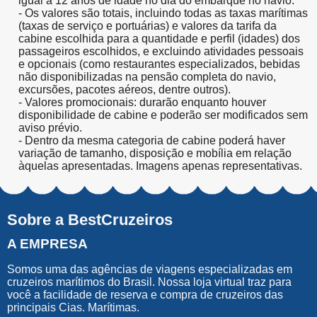
igual a 12 anos de idade no dia do embarque no navio.
- Os valores são totais, incluindo todas as taxas marítimas
(taxas de serviço e portuárias) e valores da tarifa da
cabine escolhida para a quantidade e perfil (idades) dos
passageiros escolhidos, e excluindo atividades pessoais
e opcionais (como restaurantes especializados, bebidas
não disponibilizadas na pensão completa do navio,
excursões, pacotes aéreos, dentre outros).
- Valores promocionais: durarão enquanto houver
disponibilidade de cabine e poderão ser modificados sem
aviso prévio.
- Dentro da mesma categoria de cabine poderá haver
variação de tamanho, disposição e mobília em relação
àquelas apresentadas. Imagens apenas representativas.
Sobre a BestCruzeiros
A EMPRESA
Somos uma das agências de viagens especializadas em
cruzeiros marítimos do Brasil. Nossa loja virtual traz para
você a facilidade de reserva e compra de cruzeiros das
principais Cias. Marítimas.