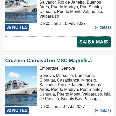
Salvador, Rio de Janeiro, Buenos
Aires, Puerto Madryn, Port Stanley,
Ushuaia, Puerto Montt, Valparaiso,
Valparaiso
De 05 Jan a 10 Fev 2027
36 NOITES
(+ datas)
SAIBA MAIS
Cruzeiro Carnaval
no MSC Magnifica
Embarque: Genova
Genova, Marseille, Barcelona,
Gibraltar, Casablanca, Mindelo,
Salvador, Rio de Janeiro, Buenos
Aires, Puerto Madryn, Port Stanley,
Ushuaia, Puerto Montt, Valparaiso, Isla
de Pascua, Bounty Bay Passage,
Papeete, Moorea, Aitutaki, Rarotonga,
De 05 Jan a 07 Abr 2027
Russel, Auckland, Tauranga,
92 NOITES
(+ datas)
Christchurch, Dunedin, Milford Sound,