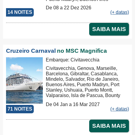
De 08 a 22 Dez 2026
14 NOITES
(+ datas)
SAIBA MAIS
Cruzeiro Carnaval
no MSC Magnifica
Embarque: Civitavecchia
Civitavecchia, Genova, Marseille,
Barcelona, Gibraltar, Casablanca,
Mindelo, Salvador, Rio de Janeiro,
Buenos Aires, Puerto Madryn, Port
Stanley, Ushuaia, Puerto Montt,
Valparaiso, Isla de Pascua, Bounty
Bay Passage, Papeete, Moorea,
De 04 Jan a 16 Mar 2027
Aitutaki, Rarotonga, Russel, Auckland,
71 NOITES
(+ datas)
Tauranga, Christchurch, Dunedin,
Milford Sound, Hobart, Sydney,
Sydney
SAIBA MAIS