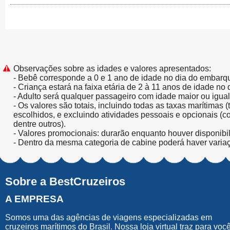
Observações sobre as idades e valores apresentados:
- Bebê corresponde a 0 e 1 ano de idade no dia do embarq
- Criança estará na faixa etária de 2 à 11 anos de idade no
- Adulto será qualquer passageiro com idade maior ou igua
- Os valores são totais, incluindo todas as taxas marítimas 
escolhidos, e excluindo atividades pessoais e opcionais (
dentre outros).
- Valores promocionais: durarão enquanto houver disponibi
- Dentro da mesma categoria de cabine poderá haver varia
Sobre a BestCruzeiros
A EMPRESA
Somos uma das agências de viagens especializadas em
cruzeiros marítimos do Brasil. Nossa loja virtual traz para voc