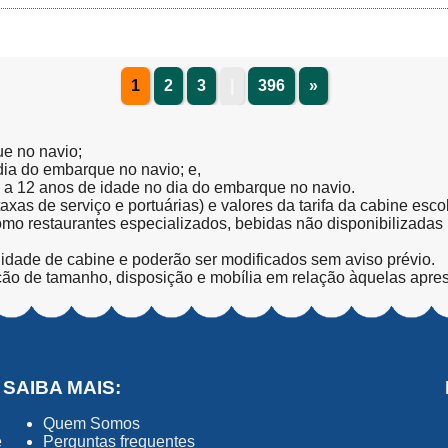
1
2
3
|
396
»
ue no navio;
 dia do embarque no navio; e,
l a 12 anos de idade no dia do embarque no navio.
(taxas de serviço e portuárias) e valores da tarifa da cabine esc
como restaurantes especializados, bebidas não disponibilizada
lidade de cabine e poderão ser modificados sem aviso prévio.
ção de tamanho, disposição e mobília em relação àquelas apre
SAIBA MAIS:
Quem Somos
ê
Perguntas frequentes