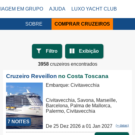
VIAGEM EM GRUPO
AJUDA
LUXO YACHT CLUB
SOBRE
COMPRAR CRUZEIROS
Filtro
Exibição
3958
cruzeiros encontrados
Cruzeiro Reveillon
no Costa Toscana
Embarque: Civitavecchia
Civitavecchia, Savona, Marseille,
Barcelona, Palma de Mallorca,
Palermo, Civitavecchia
7 NOITES
De 25 Dez 2026 a 01 Jan 2027
(+ datas)