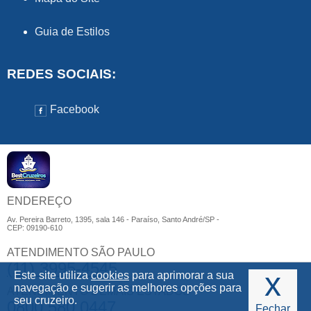
Guia de Estilos
REDES SOCIAIS:
Facebook
ENDEREÇO
Av. Pereira Barreto, 1395, sala 146 - Paraíso, Santo André/SP -
CEP: 09190-610
ATENDIMENTO SÃO PAULO
(11) 3995-4545
x
Este site utiliza
cookies
para aprimorar a sua
navegação e sugerir as melhores opções para
ATENDIMENTO DEMAIS ESTADOS
seu cruzeiro.
0800 580 0447
Fechar