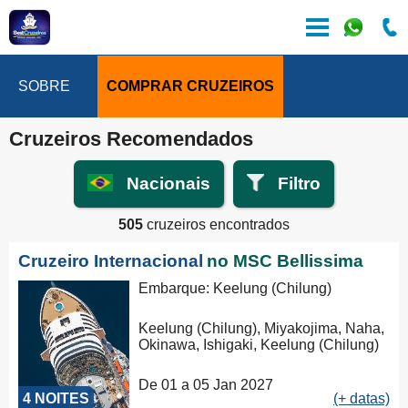
SOBRE
COMPRAR CRUZEIROS
Cruzeiros Recomendados
Nacionais
Filtro
505
cruzeiros encontrados
Cruzeiro Internacional
no MSC Bellissima
Embarque: Keelung (Chilung)
Keelung (Chilung), Miyakojima, Naha,
Okinawa, Ishigaki, Keelung (Chilung)
De 01 a 05 Jan 2027
4 NOITES
(+ datas)