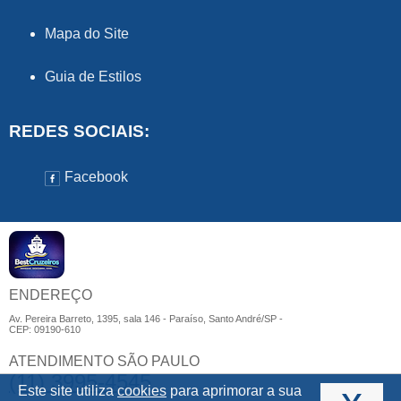
Mapa do Site
Guia de Estilos
REDES SOCIAIS:
Facebook
ENDEREÇO
Av. Pereira Barreto, 1395, sala 146 - Paraíso, Santo André/SP -
CEP: 09190-610
ATENDIMENTO SÃO PAULO
(11) 3995-4545
Este site utiliza
cookies
para aprimorar a sua