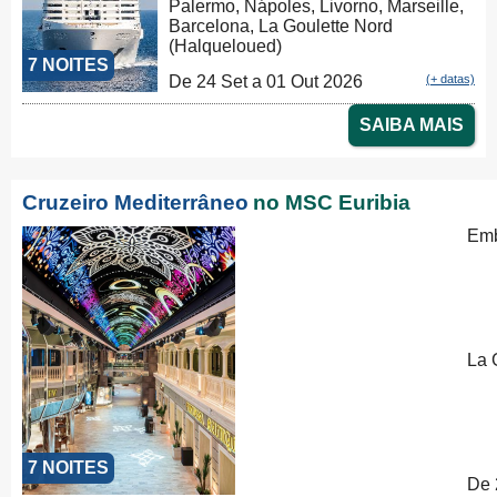
Palermo, Nápoles, Livorno, Marseille,
Barcelona, La Goulette Nord
(Halqueloued)
7 NOITES
De 24 Set a 01 Out 2026
(+ datas)
SAIBA MAIS
Cruzeiro Mediterrâneo
no MSC Euribia
Emb
La 
7 NOITES
De 