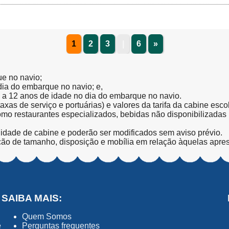
1
2
3
|
6
»
ue no navio;
 dia do embarque no navio; e,
l a 12 anos de idade no dia do embarque no navio.
(taxas de serviço e portuárias) e valores da tarifa da cabine esc
como restaurantes especializados, bebidas não disponibilizada
lidade de cabine e poderão ser modificados sem aviso prévio.
ção de tamanho, disposição e mobília em relação àquelas apre
SAIBA MAIS:
Quem Somos
ê
Perguntas frequentes