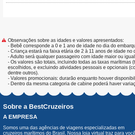
Observações sobre as idades e valores apresentados:
- Bebê corresponde a 0 e 1 ano de idade no dia do embarq
- Criança estará na faixa etária de 2 à 11 anos de idade no
- Adulto será qualquer passageiro com idade maior ou igua
- Os valores são totais, incluindo todas as taxas marítimas 
escolhidos, e excluindo atividades pessoais e opcionais (
dentre outros).
- Valores promocionais: durarão enquanto houver disponibi
- Dentro da mesma categoria de cabine poderá haver varia
Sobre a BestCruzeiros
A EMPRESA
Somos uma das agências de viagens especializadas em
cruzeiros marítimos do Brasil. Nossa loja virtual traz para voc