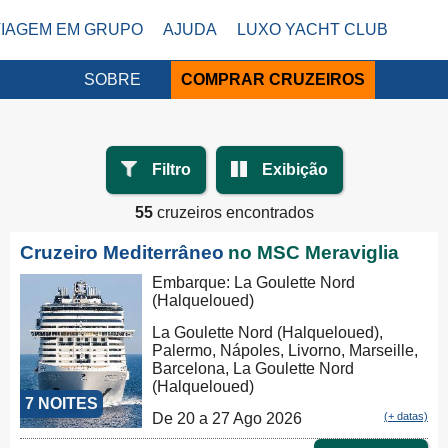
VIAGEM EM GRUPO
AJUDA
LUXO YACHT CLUB
SOBRE
COMPRAR CRUZEIROS
Filtro
Exibição
55
cruzeiros encontrados
Cruzeiro Mediterrâneo
no MSC Meraviglia
Embarque: La Goulette Nord
(Halqueloued)
La Goulette Nord (Halqueloued),
Palermo, Nápoles, Livorno, Marseille,
Barcelona, La Goulette Nord
(Halqueloued)
7 NOITES
De 20 a 27 Ago 2026
(+ datas)