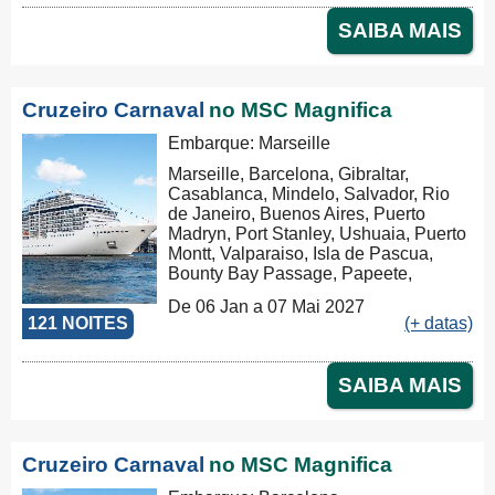
Pago Pago, Honolulu, Hilo, Los
SAIBA MAIS
Angeles
Cruzeiro Carnaval
no MSC Magnifica
Embarque: Marseille
Marseille, Barcelona, Gibraltar,
Casablanca, Mindelo, Salvador, Rio
de Janeiro, Buenos Aires, Puerto
Madryn, Port Stanley, Ushuaia, Puerto
Montt, Valparaiso, Isla de Pascua,
Bounty Bay Passage, Papeete,
Moorea, Aitutaki, Rarotonga, Russel,
De 06 Jan a 07 Mai 2027
Auckland, Tauranga, Christchurch,
121 NOITES
(+ datas)
Dunedin, Milford Sound, Hobart,
Sydney, Nouméa, Luganville, Apia,
Pago Pago, Honolulu, Hilo, Los
SAIBA MAIS
Angeles, Cabo San Lucas,
Puntarenas, Balboa, Panama Canal,
La Romana, Tortola, Philipsburg, Las
Palmas, Ibiza, Nápoles, Civitavecchia,
Cruzeiro Carnaval
no MSC Magnifica
Genova, Marseille