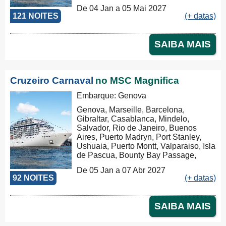
Bay Passage, Papeete, Moorea,
De 04 Jan a 05 Mai 2027
Aitutaki, Rarotonga, Russel, Auckland,
121 NOITES
(+ datas)
Tauranga, Christchurch, Dunedin,
Milford Sound, Hobart, Sydney,
Nouméa, Luganville, Apia, Pago Pago,
SAIBA MAIS
Honolulu, Hilo, Los Angeles, Cabo
San Lucas, Puntarenas, Balboa,
Panama Canal, La Romana, Tortola,
Philipsburg, Las Palmas, Ibiza,
Cruzeiro Carnaval
no MSC Magnifica
Nápoles, Civitavecchia
Embarque: Genova
Genova, Marseille, Barcelona,
Gibraltar, Casablanca, Mindelo,
Salvador, Rio de Janeiro, Buenos
Aires, Puerto Madryn, Port Stanley,
Ushuaia, Puerto Montt, Valparaiso, Isla
de Pascua, Bounty Bay Passage,
Papeete, Moorea, Aitutaki, Rarotonga,
De 05 Jan a 07 Abr 2027
Russel, Auckland, Tauranga,
92 NOITES
(+ datas)
Christchurch, Dunedin, Milford Sound,
Hobart, Sydney, Nouméa, Luganville,
Apia, Pago Pago, Honolulu, Hilo, Los
SAIBA MAIS
Angeles