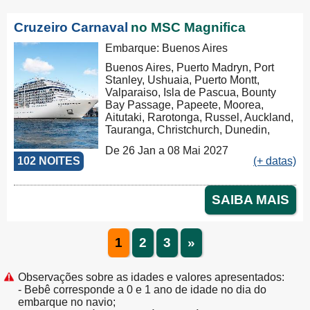
Cruzeiro Carnaval
no MSC Magnifica
Embarque: Buenos Aires
Buenos Aires, Puerto Madryn, Port
Stanley, Ushuaia, Puerto Montt,
Valparaiso, Isla de Pascua, Bounty
Bay Passage, Papeete, Moorea,
Aitutaki, Rarotonga, Russel, Auckland,
Tauranga, Christchurch, Dunedin,
Milford Sound, Hobart, Sydney,
De 26 Jan a 08 Mai 2027
Nouméa, Luganville, Apia, Pago Pago,
102 NOITES
(+ datas)
Honolulu, Hilo, Los Angeles, Cabo
San Lucas, Puntarenas, Balboa,
Panama Canal, La Romana, Tortola,
SAIBA MAIS
Philipsburg, Las Palmas, Ibiza,
Nápoles, Civitavecchia, Genova,
Marseille, Tarragona
1
2
3
»
Observações sobre as idades e valores apresentados:
- Bebê corresponde a 0 e 1 ano de idade no dia do
embarque no navio;