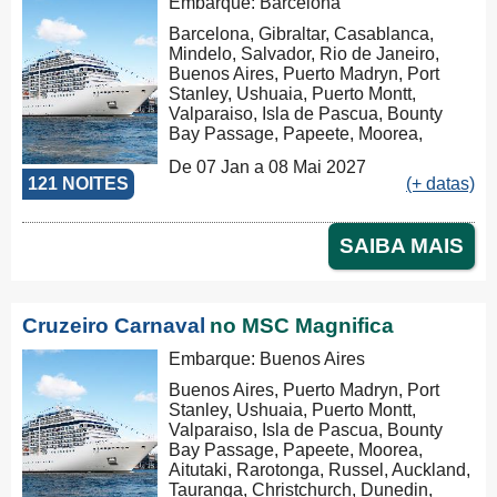
Embarque: Barcelona
Barcelona, Gibraltar, Casablanca,
Mindelo, Salvador, Rio de Janeiro,
Buenos Aires, Puerto Madryn, Port
Stanley, Ushuaia, Puerto Montt,
Valparaiso, Isla de Pascua, Bounty
Bay Passage, Papeete, Moorea,
Aitutaki, Rarotonga, Russel, Auckland,
De 07 Jan a 08 Mai 2027
Tauranga, Christchurch, Dunedin,
121 NOITES
(+ datas)
Milford Sound, Hobart, Sydney,
Nouméa, Luganville, Apia, Pago Pago,
Honolulu, Hilo, Los Angeles, Cabo
SAIBA MAIS
San Lucas, Puntarenas, Balboa,
Panama Canal, La Romana, Tortola,
Philipsburg, Las Palmas, Ibiza,
Nápoles, Civitavecchia, Genova,
Cruzeiro Carnaval
no MSC Magnifica
Marseille, Tarragona
Embarque: Buenos Aires
Buenos Aires, Puerto Madryn, Port
Stanley, Ushuaia, Puerto Montt,
Valparaiso, Isla de Pascua, Bounty
Bay Passage, Papeete, Moorea,
Aitutaki, Rarotonga, Russel, Auckland,
Tauranga, Christchurch, Dunedin,