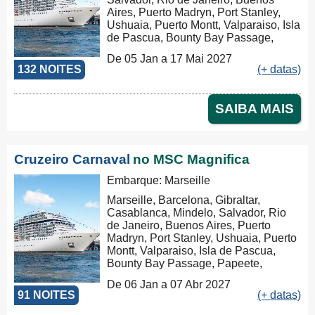
Aires, Puerto Madryn, Port Stanley,
Ushuaia, Puerto Montt, Valparaiso, Isla
de Pascua, Bounty Bay Passage,
Papeete, Moorea, Aitutaki, Rarotonga,
De 05 Jan a 17 Mai 2027
Russel, Auckland, Tauranga,
132 NOITES
(+ datas)
Christchurch, Dunedin, Milford Sound,
Hobart, Sydney, Nouméa, Luganville,
Apia, Pago Pago, Honolulu, Hilo, Los
SAIBA MAIS
Angeles, Cabo San Lucas,
Puntarenas, Balboa, Panama Canal,
La Romana, Tortola, Philipsburg, Las
Palmas, Ibiza, Nápoles, Civitavecchia,
Cruzeiro Carnaval
no MSC Magnifica
Genova, Marseille, Tarragona, La
Coruña, Bilbao, La Rochelle, Brest,
Embarque: Marseille
Warnemünde, Warnemünde
Marseille, Barcelona, Gibraltar,
Casablanca, Mindelo, Salvador, Rio
de Janeiro, Buenos Aires, Puerto
Madryn, Port Stanley, Ushuaia, Puerto
Montt, Valparaiso, Isla de Pascua,
Bounty Bay Passage, Papeete,
Moorea, Aitutaki, Rarotonga, Russel,
De 06 Jan a 07 Abr 2027
Auckland, Tauranga, Christchurch,
91 NOITES
(+ datas)
Dunedin, Milford Sound, Hobart,
Sydney, Nouméa, Luganville, Apia,