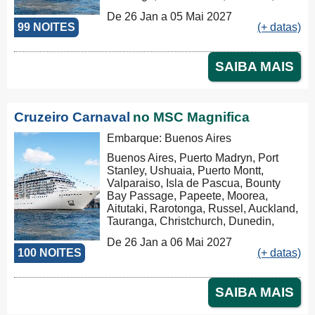
Milford Sound, Hobart, Sydney,
De 26 Jan a 05 Mai 2027
Nouméa, Luganville, Apia, Pago Pago,
99 NOITES
(+ datas)
Honolulu, Hilo, Los Angeles, Cabo
San Lucas, Puntarenas, Balboa,
Panama Canal, La Romana, Tortola,
SAIBA MAIS
Philipsburg, Las Palmas, Ibiza,
Nápoles, Civitavecchia
Cruzeiro Carnaval
no MSC Magnifica
Embarque: Buenos Aires
Buenos Aires, Puerto Madryn, Port
Stanley, Ushuaia, Puerto Montt,
Valparaiso, Isla de Pascua, Bounty
Bay Passage, Papeete, Moorea,
Aitutaki, Rarotonga, Russel, Auckland,
Tauranga, Christchurch, Dunedin,
Milford Sound, Hobart, Sydney,
De 26 Jan a 06 Mai 2027
Nouméa, Luganville, Apia, Pago Pago,
100 NOITES
(+ datas)
Honolulu, Hilo, Los Angeles, Cabo
San Lucas, Puntarenas, Balboa,
Panama Canal, La Romana, Tortola,
SAIBA MAIS
Philipsburg, Las Palmas, Ibiza,
Nápoles, Civitavecchia, Genova