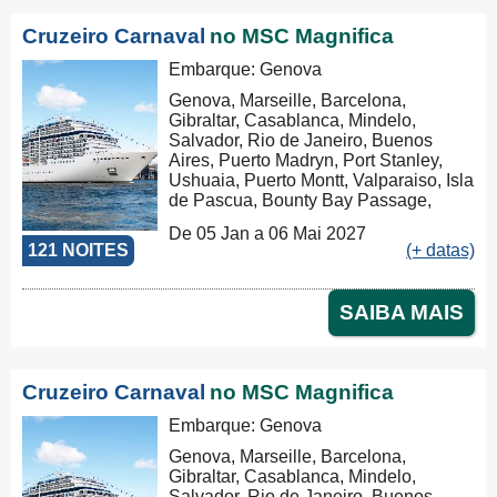
Cruzeiro Carnaval
no MSC Magnifica
Embarque: Genova
Genova, Marseille, Barcelona,
Gibraltar, Casablanca, Mindelo,
Salvador, Rio de Janeiro, Buenos
Aires, Puerto Madryn, Port Stanley,
Ushuaia, Puerto Montt, Valparaiso, Isla
de Pascua, Bounty Bay Passage,
Papeete, Moorea, Aitutaki, Rarotonga,
De 05 Jan a 06 Mai 2027
Russel, Auckland, Tauranga,
121 NOITES
(+ datas)
Christchurch, Dunedin, Milford Sound,
Hobart, Sydney, Nouméa, Luganville,
Apia, Pago Pago, Honolulu, Hilo, Los
SAIBA MAIS
Angeles, Cabo San Lucas,
Puntarenas, Balboa, Panama Canal,
La Romana, Tortola, Philipsburg, Las
Palmas, Ibiza, Nápoles, Civitavecchia,
Cruzeiro Carnaval
no MSC Magnifica
Genova
Embarque: Genova
Genova, Marseille, Barcelona,
Gibraltar, Casablanca, Mindelo,
Salvador, Rio de Janeiro, Buenos