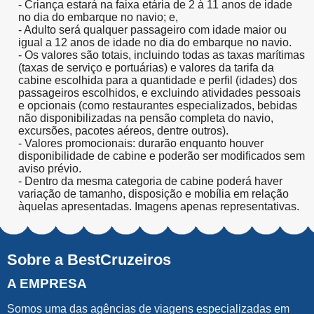
- Criança estará na faixa etária de 2 à 11 anos de idade
no dia do embarque no navio; e,
- Adulto será qualquer passageiro com idade maior ou
igual a 12 anos de idade no dia do embarque no navio.
- Os valores são totais, incluindo todas as taxas marítimas
(taxas de serviço e portuárias) e valores da tarifa da
cabine escolhida para a quantidade e perfil (idades) dos
passageiros escolhidos, e excluindo atividades pessoais
e opcionais (como restaurantes especializados, bebidas
não disponibilizadas na pensão completa do navio,
excursões, pacotes aéreos, dentre outros).
- Valores promocionais: durarão enquanto houver
disponibilidade de cabine e poderão ser modificados sem
aviso prévio.
- Dentro da mesma categoria de cabine poderá haver
variação de tamanho, disposição e mobília em relação
àquelas apresentadas. Imagens apenas representativas.
Sobre a BestCruzeiros
A EMPRESA
Somos uma das agências de viagens especializadas em