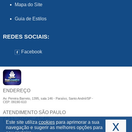
Mapa do Site
Guia de Estilos
REDES SOCIAIS:
Facebook
ENDEREÇO
Av. Pereira Barreto, 1395, sala 146 - Paraíso, Santo André/SP -
CEP: 09190-610
ATENDIMENTO SÃO PAULO
(11) 3995-4545
x
Este site utiliza
cookies
para aprimorar a sua
navegação e sugerir as melhores opções para
ATENDIMENTO DEMAIS ESTADOS