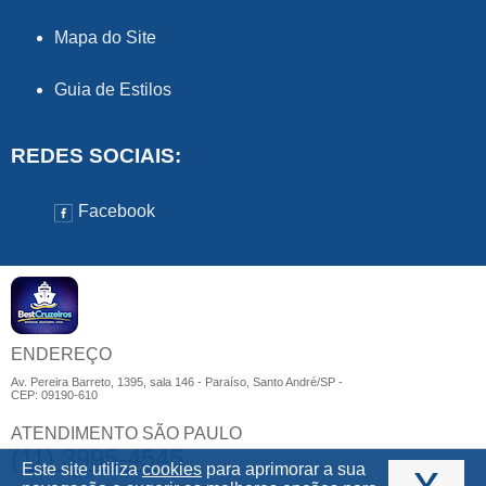
Mapa do Site
Guia de Estilos
REDES SOCIAIS:
Facebook
ENDEREÇO
Av. Pereira Barreto, 1395, sala 146 - Paraíso, Santo André/SP -
CEP: 09190-610
ATENDIMENTO SÃO PAULO
(11) 3995-4545
x
Este site utiliza
cookies
para aprimorar a sua