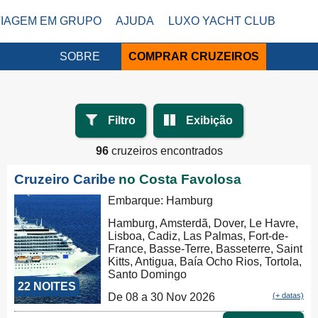
VIAGEM EM GRUPO
AJUDA
LUXO YACHT CLUB
SOBRE
COMPRAR CRUZEIROS
Filtro
Exibição
96
cruzeiros encontrados
Cruzeiro Caribe
no Costa Favolosa
Embarque: Hamburg
Hamburg, Amsterdã, Dover, Le Havre,
Lisboa, Cadiz, Las Palmas, Fort-de-
France, Basse-Terre, Basseterre, Saint
Kitts, Antigua, Baía Ocho Rios, Tortola,
Santo Domingo
22 NOITES
De 08 a 30 Nov 2026
(+ datas)