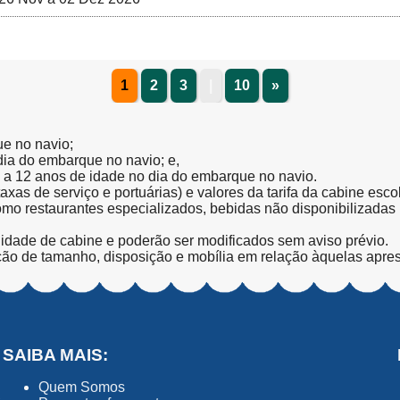
1
2
3
|
10
»
ue no navio;
 dia do embarque no navio; e,
l a 12 anos de idade no dia do embarque no navio.
(taxas de serviço e portuárias) e valores da tarifa da cabine esc
como restaurantes especializados, bebidas não disponibilizada
lidade de cabine e poderão ser modificados sem aviso prévio.
ção de tamanho, disposição e mobília em relação àquelas apre
SAIBA MAIS:
Quem Somos