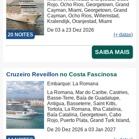
Rojo, Ocho Rios, Georgetown, Grand
Cayman, Miami, Georgetown, Grand
Cayman, Ocho Rios, Willemstad,
Kralendijk, Oranjestad, Miami
De 03 a 23 Dez 2026
20 NOITES
(+ datas)
SAIBA MAIS
Cruzeiro Reveillon
no Costa Fascinosa
Embarque: La Romana
La Romana, Mar do Caribe, Castries,
Basse-Terre, Baía de Guadalupe,
Antigua, Basseterre, Saint Kitts,
Tortola, La Romana, Ilha Catalina,
Baía Catalina, Georgetown, Cabo
Rojo, Puerto Plata, Grand Turk Island,
Arquipelago Ilhas Turcas e Caicos, El
De 20 Dez 2026 a 03 Jan 2027
Portillo/Samana, La Romana