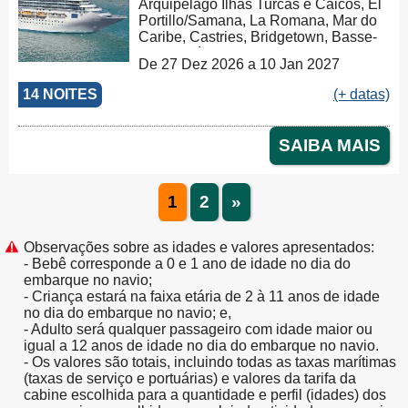
Arquipelago Ilhas Turcas e Caicos, El
Portillo/Samana, La Romana, Mar do
Caribe, Castries, Bridgetown, Basse-
Terre, Baía de Guadalupe, Basseterre,
De 27 Dez 2026 a 10 Jan 2027
Saint Kitts, Tortola, La Romana
14 NOITES
(+ datas)
SAIBA MAIS
1
2
»
Observações sobre as idades e valores apresentados:
- Bebê corresponde a 0 e 1 ano de idade no dia do
embarque no navio;
- Criança estará na faixa etária de 2 à 11 anos de idade
no dia do embarque no navio; e,
- Adulto será qualquer passageiro com idade maior ou
igual a 12 anos de idade no dia do embarque no navio.
- Os valores são totais, incluindo todas as taxas marítimas
(taxas de serviço e portuárias) e valores da tarifa da
cabine escolhida para a quantidade e perfil (idades) dos