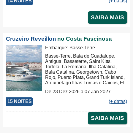
14 NOITES
(+ datas)
SAIBA MAIS
Cruzeiro Reveillon
no Costa Fascinosa
Embarque: Basse-Terre
Basse-Terre, Baía de Guadalupe,
Antigua, Basseterre, Saint Kitts,
Tortola, La Romana, Ilha Catalina,
Baía Catalina, Georgetown, Cabo
Rojo, Puerto Plata, Grand Turk Island,
Arquipelago Ilhas Turcas e Caicos, El
Portillo/Samana, La Romana, Mar do
De 23 Dez 2026 a 07 Jan 2027
Caribe, Castries, Bridgetown, Basse-
Terre
15 NOITES
(+ datas)
SAIBA MAIS