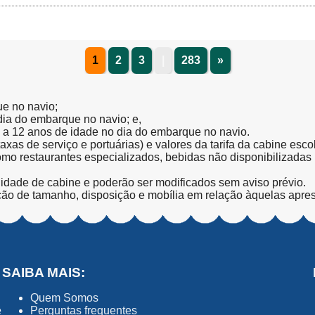
1
2
3
|
283
»
ue no navio;
 dia do embarque no navio; e,
l a 12 anos de idade no dia do embarque no navio.
(taxas de serviço e portuárias) e valores da tarifa da cabine esc
como restaurantes especializados, bebidas não disponibilizada
lidade de cabine e poderão ser modificados sem aviso prévio.
ção de tamanho, disposição e mobília em relação àquelas apre
SAIBA MAIS:
Quem Somos
ê
Perguntas frequentes