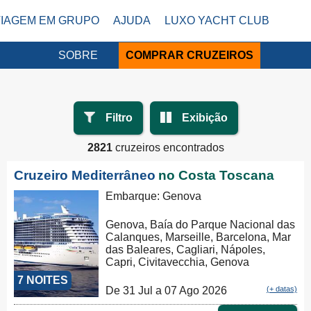
VIAGEM EM GRUPO
AJUDA
LUXO YACHT CLUB
SOBRE
COMPRAR CRUZEIROS
Filtro
Exibição
2821
cruzeiros encontrados
Cruzeiro Mediterrâneo
no Costa Toscana
Embarque: Genova
Genova, Baía do Parque Nacional das
Calanques, Marseille, Barcelona, Mar
das Baleares, Cagliari, Nápoles,
Capri, Civitavecchia, Genova
7 NOITES
De 31 Jul a 07 Ago 2026
(+ datas)