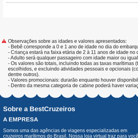
Observações sobre as idades e valores apresentados:
- Bebê corresponde a 0 e 1 ano de idade no dia do embarq
- Criança estará na faixa etária de 2 à 11 anos de idade no
- Adulto será qualquer passageiro com idade maior ou igua
- Os valores são totais, incluindo todas as taxas marítimas 
escolhidos, e excluindo atividades pessoais e opcionais (
dentre outros).
- Valores promocionais: durarão enquanto houver disponibi
- Dentro da mesma categoria de cabine poderá haver varia
Sobre a BestCruzeiros
A EMPRESA
Somos uma das agências de viagens especializadas em
cruzeiros marítimos do Brasil. Nossa loja virtual traz para voc