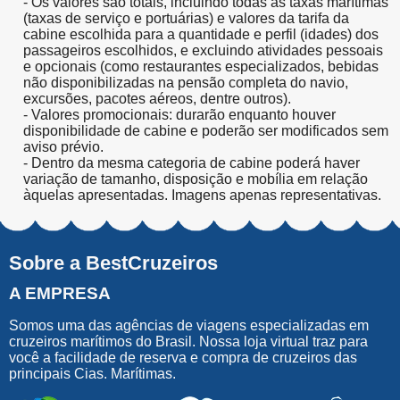
- Os valores são totais, incluindo todas as taxas marítimas
(taxas de serviço e portuárias) e valores da tarifa da
cabine escolhida para a quantidade e perfil (idades) dos
passageiros escolhidos, e excluindo atividades pessoais
e opcionais (como restaurantes especializados, bebidas
não disponibilizadas na pensão completa do navio,
excursões, pacotes aéreos, dentre outros).
- Valores promocionais: durarão enquanto houver
disponibilidade de cabine e poderão ser modificados sem
aviso prévio.
- Dentro da mesma categoria de cabine poderá haver
variação de tamanho, disposição e mobília em relação
àquelas apresentadas. Imagens apenas representativas.
Sobre a BestCruzeiros
A EMPRESA
Somos uma das agências de viagens especializadas em
cruzeiros marítimos do Brasil. Nossa loja virtual traz para
você a facilidade de reserva e compra de cruzeiros das
principais Cias. Marítimas.