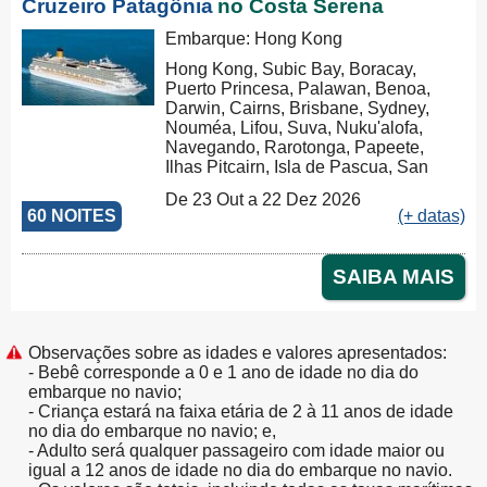
Cruzeiro Patagônia
no Costa Serena
Embarque: Hong Kong
Hong Kong, Subic Bay, Boracay,
Puerto Princesa, Palawan, Benoa,
Darwin, Cairns, Brisbane, Sydney,
Nouméa, Lifou, Suva, Nuku'alofa,
Navegando, Rarotonga, Papeete,
Ilhas Pitcairn, Isla de Pascua, San
Antonio, Puerto Montt, Puerto
De 23 Out a 22 Dez 2026
Chacabuco, Punta Arenas, Ushuaia,
60 NOITES
(+ datas)
Puerto Madryn, Buenos Aires
SAIBA MAIS
Observações sobre as idades e valores apresentados:
- Bebê corresponde a 0 e 1 ano de idade no dia do
embarque no navio;
- Criança estará na faixa etária de 2 à 11 anos de idade
no dia do embarque no navio; e,
- Adulto será qualquer passageiro com idade maior ou
igual a 12 anos de idade no dia do embarque no navio.