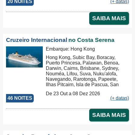
20 NOITES
(+ datas)
SAIBA MAIS
Cruzeiro Internacional
no Costa Serena
Embarque: Hong Kong
Hong Kong, Subic Bay, Boracay,
Puerto Princesa, Palawan, Benoa,
Darwin, Cairns, Brisbane, Sydney,
Nouméa, Lifou, Suva, Nuku'alofa,
Navegando, Rarotonga, Papeete,
Ilhas Pitcairn, Isla de Pascua, San
Antonio
De 23 Out a 08 Dez 2026
46 NOITES
(+ datas)
SAIBA MAIS