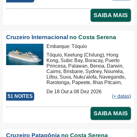
SAIBA MAIS
Cruzeiro Internacional
no Costa Serena
Embarque: Tóquio
Tóquio, Keelung (Chilung), Hong
Kong, Subic Bay, Boracay, Puerto
Princesa, Palawan, Benoa, Darwin,
Cairns, Brisbane, Sydney, Nouméa,
Lifou, Suva, Nuku'alofa, Navegando,
Rarotonga, Papeete, Ilhas Pitcairn,
Isla de Pascua, San Antonio
De 18 Out a 08 Dez 2026
51 NOITES
(+ datas)
SAIBA MAIS
Cruzeiro Patagônia
no Costa Serena