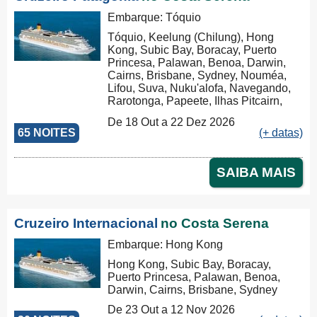
Embarque: Tóquio
Tóquio, Keelung (Chilung), Hong
Kong, Subic Bay, Boracay, Puerto
Princesa, Palawan, Benoa, Darwin,
Cairns, Brisbane, Sydney, Nouméa,
Lifou, Suva, Nuku'alofa, Navegando,
Rarotonga, Papeete, Ilhas Pitcairn,
Isla de Pascua, San Antonio, Puerto
De 18 Out a 22 Dez 2026
Montt, Puerto Chacabuco, Punta
65 NOITES
(+ datas)
Arenas, Ushuaia, Puerto Madryn,
Buenos Aires
SAIBA MAIS
Cruzeiro Internacional
no Costa Serena
Embarque: Hong Kong
Hong Kong, Subic Bay, Boracay,
Puerto Princesa, Palawan, Benoa,
Darwin, Cairns, Brisbane, Sydney
De 23 Out a 12 Nov 2026