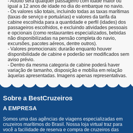
- Adulto será qualquer passageiro com idade maior ou
igual a 12 anos de idade no dia do embarque no navio.
- Os valores são totais, incluindo todas as taxas marítimas
(taxas de serviço e portuárias) e valores da tarifa da
cabine escolhida para a quantidade e perfil (idades) dos
passageiros escolhidos, e excluindo atividades pessoais
e opcionais (como restaurantes especializados, bebidas
não disponibilizadas na pensão completa do navio,
excursões, pacotes aéreos, dentre outros).
- Valores promocionais: durarão enquanto houver
disponibilidade de cabine e poderão ser modificados sem
aviso prévio.
- Dentro da mesma categoria de cabine poderá haver
variação de tamanho, disposição e mobília em relação
àquelas apresentadas. Imagens apenas representativas.
Sobre a BestCruzeiros
A EMPRESA
Somos uma das agências de viagens especializadas em
cruzeiros marítimos do Brasil. Nossa loja virtual traz para
você a facilidade de reserva e compra de cruzeiros das