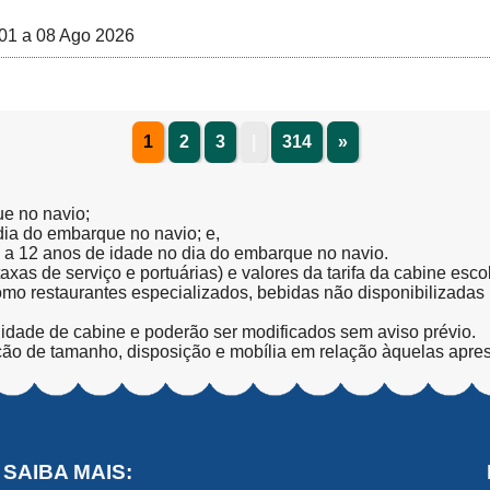
01 a 08 Ago 2026
1
2
3
|
314
»
ue no navio;
 dia do embarque no navio; e,
l a 12 anos de idade no dia do embarque no navio.
(taxas de serviço e portuárias) e valores da tarifa da cabine esc
como restaurantes especializados, bebidas não disponibilizada
lidade de cabine e poderão ser modificados sem aviso prévio.
ção de tamanho, disposição e mobília em relação àquelas apre
SAIBA MAIS: