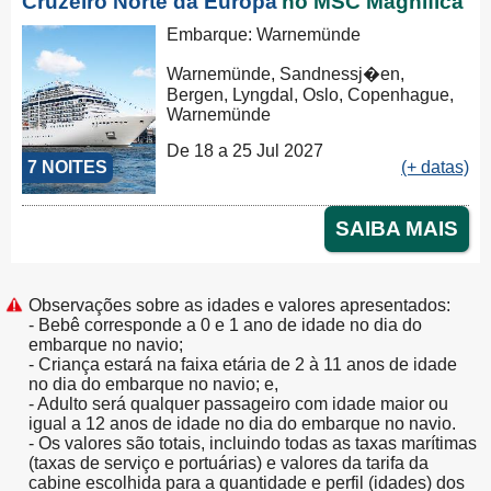
Cruzeiro Norte da Europa
no MSC Magnifica
Embarque: Warnemünde
Warnemünde, Sandnessj�en,
Bergen, Lyngdal, Oslo, Copenhague,
Warnemünde
De 18 a 25 Jul 2027
7 NOITES
(+ datas)
SAIBA MAIS
Observações sobre as idades e valores apresentados:
- Bebê corresponde a 0 e 1 ano de idade no dia do
embarque no navio;
- Criança estará na faixa etária de 2 à 11 anos de idade
no dia do embarque no navio; e,
- Adulto será qualquer passageiro com idade maior ou
igual a 12 anos de idade no dia do embarque no navio.
- Os valores são totais, incluindo todas as taxas marítimas
(taxas de serviço e portuárias) e valores da tarifa da
cabine escolhida para a quantidade e perfil (idades) dos