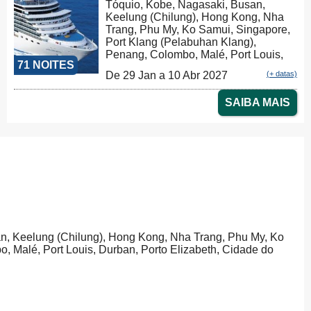
Tóquio, Kobe, Nagasaki, Busan,
Keelung (Chilung), Hong Kong, Nha
Trang, Phu My, Ko Samui, Singapore,
Port Klang (Pelabuhan Klang),
Penang, Colombo, Malé, Port Louis,
71 NOITES
Durban, Porto Elizabeth, Cidade do
De 29 Jan a 10 Abr 2027
(+ datas)
Cabo, Walvis Bay, Mindelo, Las
Palmas, Barcelona
SAIBA MAIS
an, Keelung (Chilung), Hong Kong, Nha Trang, Phu My, Ko
, Malé, Port Louis, Durban, Porto Elizabeth, Cidade do