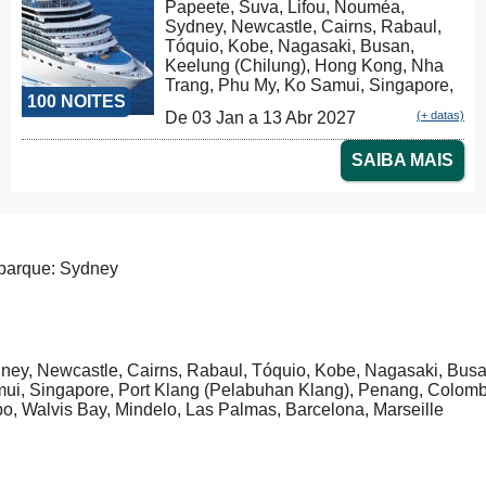
Papeete, Suva, Lifou, Nouméa,
Sydney, Newcastle, Cairns, Rabaul,
Tóquio, Kobe, Nagasaki, Busan,
Keelung (Chilung), Hong Kong, Nha
Trang, Phu My, Ko Samui, Singapore,
100 NOITES
Port Klang (Pelabuhan Klang),
De 03 Jan a 13 Abr 2027
(+ datas)
Penang, Colombo, Malé, Port Louis,
Durban, Porto Elizabeth, Cidade do
SAIBA MAIS
Cabo, Walvis Bay, Mindelo, Las
Palmas, Barcelona, Marseille, Savona,
Civitavecchia
arque: Sydney
ney, Newcastle, Cairns, Rabaul, Tóquio, Kobe, Nagasaki, Bus
ui, Singapore, Port Klang (Pelabuhan Klang), Penang, Colombo
o, Walvis Bay, Mindelo, Las Palmas, Barcelona, Marseille