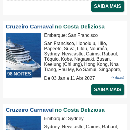
Rabaul, Tóquio, Kobe, Nagasaki,
SAIBA MAIS
Busan, Keelung (Chilung), Hong
Kong, Nha Trang, Phu My, Ko Samui,
Singapore, Port Klang (Pelabuhan
Klang), Penang, Colombo, Malé, Port
Cruzeiro Carnaval
no Costa Deliziosa
Louis, Durban, Porto Elizabeth,
Cidade do Cabo, Walvis Bay, Mindelo,
Embarque: San Francisco
Las Palmas, Barcelona, Marseille,
San Francisco, Honolulu, Hilo,
Marseille
Papeete, Suva, Lifou, Nouméa,
Sydney, Newcastle, Cairns, Rabaul,
Tóquio, Kobe, Nagasaki, Busan,
Keelung (Chilung), Hong Kong, Nha
Trang, Phu My, Ko Samui, Singapore,
98 NOITES
Port Klang (Pelabuhan Klang),
De 03 Jan a 11 Abr 2027
(+ datas)
Penang, Colombo, Malé, Port Louis,
Durban, Porto Elizabeth, Cidade do
SAIBA MAIS
Cabo, Walvis Bay, Mindelo, Las
Palmas, Barcelona, Marseille
Cruzeiro Carnaval
no Costa Deliziosa
Embarque: Sydney
Sydney, Newcastle, Cairns, Rabaul,