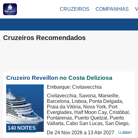
CRUZEIROS
COMPANHIAS
Cruzeiros Recomendados
Cruzeiro Reveillon
no Costa Deliziosa
Embarque: Civitavecchia
Civitavecchia, Savona, Marseille,
Barcelona, Lisboa, Ponta Delgada,
Praia da Vitória, Nova York, Port
Everglades, Half Moon Cay, Cristóbal,
Puntarenas, Puerto Quetzal, Puerto
Vallarta, Cabo San Lucas, San Diego,
140 NOITES
Los Angeles, San Francisco,
De 24 Nov 2026 a 13 Abr 2027
(+ datas)
Honolulu, Hilo, Papeete, Suva, Lifou,