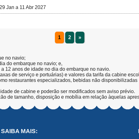
29 Jan a 11 Abr 2027
1
2
»
ue no navio;
 dia do embarque no navio; e,
l a 12 anos de idade no dia do embarque no navio.
(taxas de serviço e portuárias) e valores da tarifa da cabine esc
como restaurantes especializados, bebidas não disponibilizada
lidade de cabine e poderão ser modificados sem aviso prévio.
ção de tamanho, disposição e mobília em relação àquelas apre
SAIBA MAIS: