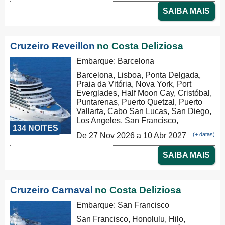
Nouméa, Sydney, Newcastle, Cairns,
SAIBA MAIS
Rabaul, Tóquio, Kobe, Nagasaki,
Busan, Keelung (Chilung), Hong
Kong, Nha Trang, Phu My, Ko Samui,
Singapore, Port Klang (Pelabuhan
Cruzeiro Reveillon
no Costa Deliziosa
Klang), Penang, Colombo, Malé, Port
Louis, Durban, Porto Elizabeth,
Embarque: Barcelona
Cidade do Cabo, Walvis Bay, Mindelo,
Barcelona, Lisboa, Ponta Delgada,
Las Palmas, Barcelona, Marseille,
Praia da Vitória, Nova York, Port
Savona, Civitavecchia, Civitavecchia
Everglades, Half Moon Cay, Cristóbal,
Puntarenas, Puerto Quetzal, Puerto
Vallarta, Cabo San Lucas, San Diego,
Los Angeles, San Francisco,
134 NOITES
Honolulu, Hilo, Papeete, Suva, Lifou,
De 27 Nov 2026 a 10 Abr 2027
(+ datas)
Nouméa, Sydney, Newcastle, Cairns,
Rabaul, Tóquio, Kobe, Nagasaki,
SAIBA MAIS
Busan, Keelung (Chilung), Hong
Kong, Nha Trang, Phu My, Ko Samui,
Singapore, Port Klang (Pelabuhan
Klang), Penang, Colombo, Malé, Port
Cruzeiro Carnaval
no Costa Deliziosa
Louis, Durban, Porto Elizabeth,
Cidade do Cabo, Walvis Bay, Mindelo,
Embarque: San Francisco
Las Palmas, Barcelona, Barcelona
San Francisco, Honolulu, Hilo,