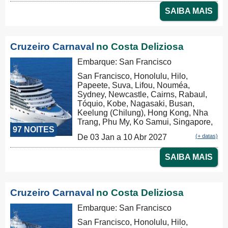
Rabaul, Tóquio, Kobe, Nagasaki,
SAIBA MAIS
Busan, Keelung (Chilung), Hong
Kong, Nha Trang, Phu My, Ko Samui,
Singapore, Port Klang (Pelabuhan
Klang), Penang, Colombo, Malé, Port
Cruzeiro Carnaval
no Costa Deliziosa
Louis, Durban, Porto Elizabeth,
Cidade do Cabo, Walvis Bay, Mindelo,
Embarque: San Francisco
Las Palmas, Barcelona, Marseille,
San Francisco, Honolulu, Hilo,
Savona, Savona
Papeete, Suva, Lifou, Nouméa,
Sydney, Newcastle, Cairns, Rabaul,
Tóquio, Kobe, Nagasaki, Busan,
Keelung (Chilung), Hong Kong, Nha
Trang, Phu My, Ko Samui, Singapore,
97 NOITES
Port Klang (Pelabuhan Klang),
De 03 Jan a 10 Abr 2027
(+ datas)
Penang, Colombo, Malé, Port Louis,
Durban, Porto Elizabeth, Cidade do
SAIBA MAIS
Cabo, Walvis Bay, Mindelo, Las
Palmas, Barcelona
Cruzeiro Carnaval
no Costa Deliziosa
Embarque: San Francisco
San Francisco, Honolulu, Hilo,