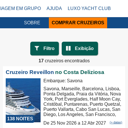
VIAGEM EM GRUPO
AJUDA
LUXO YACHT CLUB
SOBRE
COMPRAR CRUZEIROS
Filtro
Exibição
17
cruzeiros encontrados
Cruzeiro Reveillon
no Costa Deliziosa
Embarque: Savona
Savona, Marseille, Barcelona, Lisboa,
Ponta Delgada, Praia da Vitória, Nova
York, Port Everglades, Half Moon Cay,
Cristóbal, Puntarenas, Puerto Quetzal,
Puerto Vallarta, Cabo San Lucas, San
Diego, Los Angeles, San Francisco,
138 NOITES
Honolulu, Hilo, Papeete, Suva, Lifou,
De 25 Nov 2026 a 12 Abr 2027
(+ datas)
Nouméa, Sydney, Newcastle, Cairns,