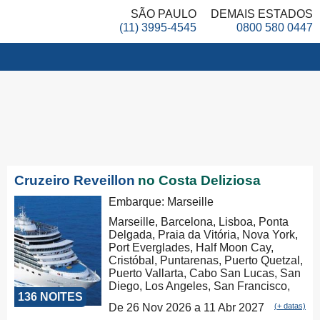
SÃO PAULO
DEMAIS ESTADOS
(11) 3995-4545
0800 580 0447
Cruzeiro Reveillon
no Costa Deliziosa
Embarque: Marseille
Marseille, Barcelona, Lisboa, Ponta
Delgada, Praia da Vitória, Nova York,
Port Everglades, Half Moon Cay,
Cristóbal, Puntarenas, Puerto Quetzal,
Puerto Vallarta, Cabo San Lucas, San
Diego, Los Angeles, San Francisco,
136 NOITES
Honolulu, Hilo, Papeete, Suva, Lifou,
De 26 Nov 2026 a 11 Abr 2027
(+ datas)
Nouméa, Sydney, Newcastle, Cairns,