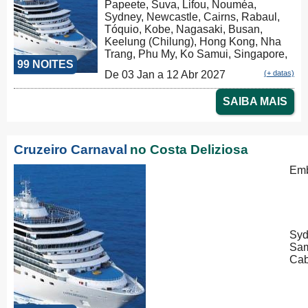
Papeete, Suva, Lifou, Nouméa,
Sydney, Newcastle, Cairns, Rabaul,
Tóquio, Kobe, Nagasaki, Busan,
Keelung (Chilung), Hong Kong, Nha
Trang, Phu My, Ko Samui, Singapore,
99 NOITES
Port Klang (Pelabuhan Klang),
De 03 Jan a 12 Abr 2027
(+ datas)
Penang, Colombo, Malé, Port Louis,
Durban, Porto Elizabeth, Cidade do
SAIBA MAIS
Cabo, Walvis Bay, Mindelo, Las
Palmas, Barcelona, Marseille, Savona
Cruzeiro Carnaval
no Costa Deliziosa
Emb
Syd
Sam
Cab