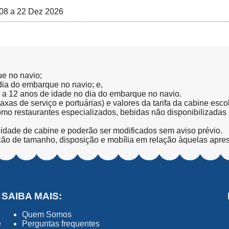
08 a 22 Dez 2026
ue no navio;
 dia do embarque no navio; e,
l a 12 anos de idade no dia do embarque no navio.
(taxas de serviço e portuárias) e valores da tarifa da cabine esc
como restaurantes especializados, bebidas não disponibilizada
lidade de cabine e poderão ser modificados sem aviso prévio.
ção de tamanho, disposição e mobília em relação àquelas apre
SAIBA MAIS:
Quem Somos
ê
Perguntas frequentes