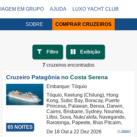
VIAGEM EM GRUPO
AJUDA
LUXO YACHT CLUB
SOBRE
COMPRAR CRUZEIROS
Filtro
Exibição
7
cruzeiros encontrados
Cruzeiro Patagônia
no Costa Serena
Embarque: Tóquio
Tóquio, Keelung (Chilung), Hong
Kong, Subic Bay, Boracay, Puerto
Princesa, Palawan, Benoa, Darwin,
Cairns, Brisbane, Sydney, Nouméa,
Lifou, Suva, Nuku'alofa, Navegando,
Rarotonga, Papeete, Ilhas Pitcairn,
65 NOITES
Isla de Pascua, San Antonio, Puerto
De 18 Out a 22 Dez 2026
(+ datas)
Montt, Puerto Chacabuco, Punta