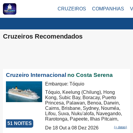
CRUZEIROS
COMPANHIAS
Cruzeiros Recomendados
Cruzeiro Internacional
no Costa Serena
Embarque: Tóquio
Tóquio, Keelung (Chilung), Hong
Kong, Subic Bay, Boracay, Puerto
Princesa, Palawan, Benoa, Darwin,
Cairns, Brisbane, Sydney, Nouméa,
Lifou, Suva, Nuku'alofa, Navegando,
Rarotonga, Papeete, Ilhas Pitcairn,
51 NOITES
Isla de Pascua, San Antonio
De 18 Out a 08 Dez 2026
(+ datas)