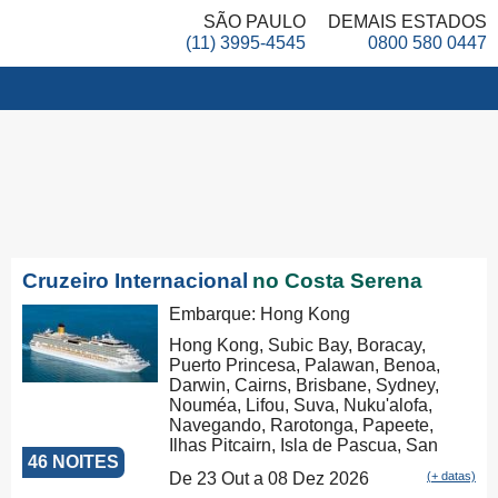
SÃO PAULO
DEMAIS ESTADOS
(11) 3995-4545
0800 580 0447
Cruzeiro Internacional
no Costa Serena
Embarque: Hong Kong
Hong Kong, Subic Bay, Boracay,
Puerto Princesa, Palawan, Benoa,
Darwin, Cairns, Brisbane, Sydney,
Nouméa, Lifou, Suva, Nuku'alofa,
Navegando, Rarotonga, Papeete,
Ilhas Pitcairn, Isla de Pascua, San
46 NOITES
Antonio
De 23 Out a 08 Dez 2026
(+ datas)