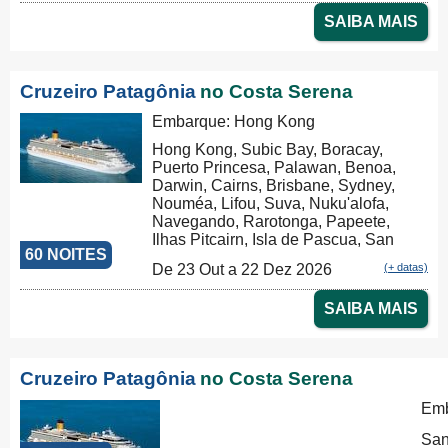
SAIBA MAIS
Cruzeiro Patagônia
no Costa Serena
Embarque: Hong Kong
Hong Kong, Subic Bay, Boracay,
Puerto Princesa, Palawan, Benoa,
Darwin, Cairns, Brisbane, Sydney,
Nouméa, Lifou, Suva, Nuku'alofa,
Navegando, Rarotonga, Papeete,
Ilhas Pitcairn, Isla de Pascua, San
60 NOITES
Antonio, Puerto Montt, Puerto
De 23 Out a 22 Dez 2026
(+ datas)
Chacabuco, Punta Arenas, Ushuaia,
Puerto Madryn, Buenos Aires
SAIBA MAIS
Cruzeiro Patagônia
no Costa Serena
Emb
San