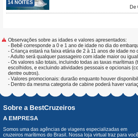
14 NOITES
De 
Observações sobre as idades e valores apresentados:
- Bebê corresponde a 0 e 1 ano de idade no dia do embarq
- Criança estará na faixa etária de 2 à 11 anos de idade no
- Adulto será qualquer passageiro com idade maior ou igua
- Os valores são totais, incluindo todas as taxas marítimas 
escolhidos, e excluindo atividades pessoais e opcionais (
dentre outros).
- Valores promocionais: durarão enquanto houver disponibi
- Dentro da mesma categoria de cabine poderá haver varia
Sobre a BestCruzeiros
A EMPRESA
Somos uma das agências de viagens especializadas em
cruzeiros marítimos do Brasil. Nossa loja virtual traz para voc