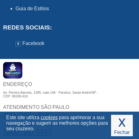
Guia de Estilos
REDES SOCIAIS:
Facebook
ENDEREÇO
Av. Pereira Barreto, 1395, sala 146 - Paraíso, Santo André/SP -
CEP: 09190-610
ATENDIMENTO SÃO PAULO
(11) 3995-4545
x
Este site utiliza
cookies
para aprimorar a sua
navegação e sugerir as melhores opções para
ATENDIMENTO DEMAIS ESTADOS
seu cruzeiro.
0800 580 0447
Fechar