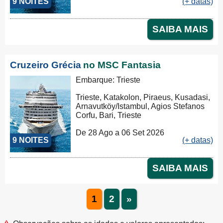
9 NOITES
(+ datas)
SAIBA MAIS
Cruzeiro Grécia
no MSC Fantasia
Embarque: Trieste
Trieste, Katakolon, Piraeus, Kusadasi,
Arnavutköy/Istambul, Agios Stefanos
Corfu, Bari, Trieste
De 28 Ago a 06 Set 2026
9 NOITES
(+ datas)
SAIBA MAIS
1
2
»