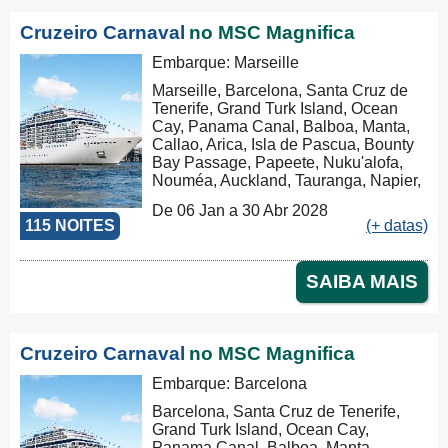
Canal de Suez, El Iskandariya
(Alexandria), Civitavecchia, Genova
Cruzeiro Carnaval
no MSC Magnifica
Embarque: Marseille
Marseille, Barcelona, Santa Cruz de
Tenerife, Grand Turk Island, Ocean
Cay, Panama Canal, Balboa, Manta,
Callao, Arica, Isla de Pascua, Bounty
Bay Passage, Papeete, Nuku'alofa,
Nouméa, Auckland, Tauranga, Napier,
Picton, Wellington, Sydney, Cairns,
De 06 Jan a 30 Abr 2028
Lombok, Benoa, Ho Chi Minh City,
115 NOITES
(+ datas)
Baía de Ha Long, Chan May, Laem
Chabang, Kâmpóng Saôm, Singapore,
Port Klang (Pelabuhan Klang),
SAIBA MAIS
Colombo, Cochin, Mumbai (ex
Bombay), Dubai, Muscat, Al 'Aqabah,
Canal de Suez, El Iskandariya
(Alexandria), Civitavecchia, Genova,
Cruzeiro Carnaval
no MSC Magnifica
Marseille
Embarque: Barcelona
Barcelona, Santa Cruz de Tenerife,
Grand Turk Island, Ocean Cay,
Panama Canal, Balboa, Manta,