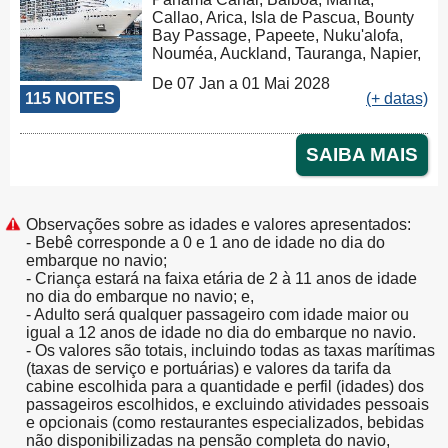
Callao, Arica, Isla de Pascua, Bounty
Bay Passage, Papeete, Nuku'alofa,
Nouméa, Auckland, Tauranga, Napier,
Picton, Wellington, Sydney, Cairns,
De 07 Jan a 01 Mai 2028
Lombok, Benoa, Ho Chi Minh City,
115 NOITES
(+ datas)
Baía de Ha Long, Chan May, Laem
Chabang, Kâmpóng Saôm, Singapore,
Port Klang (Pelabuhan Klang),
SAIBA MAIS
Colombo, Cochin, Mumbai (ex
Bombay), Dubai, Muscat, Al 'Aqabah,
Canal de Suez, El Iskandariya
(Alexandria), Civitavecchia, Genova,
Observações sobre as idades e valores apresentados:
Marseille, Barcelona
- Bebê corresponde a 0 e 1 ano de idade no dia do
embarque no navio;
- Criança estará na faixa etária de 2 à 11 anos de idade
no dia do embarque no navio; e,
- Adulto será qualquer passageiro com idade maior ou
igual a 12 anos de idade no dia do embarque no navio.
- Os valores são totais, incluindo todas as taxas marítimas
(taxas de serviço e portuárias) e valores da tarifa da
cabine escolhida para a quantidade e perfil (idades) dos
passageiros escolhidos, e excluindo atividades pessoais
e opcionais (como restaurantes especializados, bebidas
não disponibilizadas na pensão completa do navio,