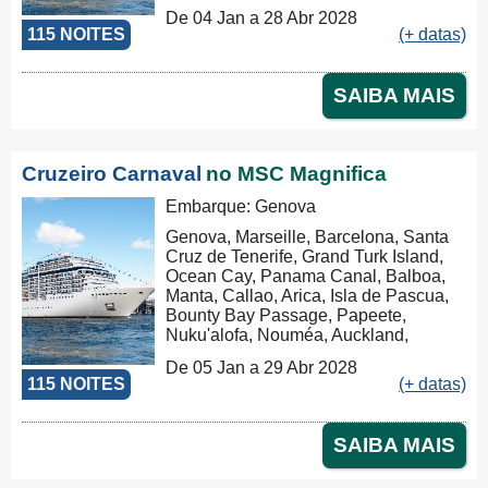
Nouméa, Auckland, Tauranga, Napier,
De 04 Jan a 28 Abr 2028
Picton, Wellington, Sydney, Cairns,
115 NOITES
(+ datas)
Lombok, Benoa, Ho Chi Minh City,
Baía de Ha Long, Chan May, Laem
Chabang, Kâmpóng Saôm, Singapore,
SAIBA MAIS
Port Klang (Pelabuhan Klang),
Colombo, Cochin, Mumbai (ex
Bombay), Dubai, Muscat, Al 'Aqabah,
Canal de Suez, El Iskandariya
Cruzeiro Carnaval
no MSC Magnifica
(Alexandria), Civitavecchia
Embarque: Genova
Genova, Marseille, Barcelona, Santa
Cruz de Tenerife, Grand Turk Island,
Ocean Cay, Panama Canal, Balboa,
Manta, Callao, Arica, Isla de Pascua,
Bounty Bay Passage, Papeete,
Nuku'alofa, Nouméa, Auckland,
Tauranga, Napier, Picton, Wellington,
De 05 Jan a 29 Abr 2028
Sydney, Cairns, Lombok, Benoa, Ho
115 NOITES
(+ datas)
Chi Minh City, Baía de Ha Long, Chan
May, Laem Chabang, Kâmpóng Saôm,
Singapore, Port Klang (Pelabuhan
SAIBA MAIS
Klang), Colombo, Cochin, Mumbai (ex
Bombay), Dubai, Muscat, Al 'Aqabah,