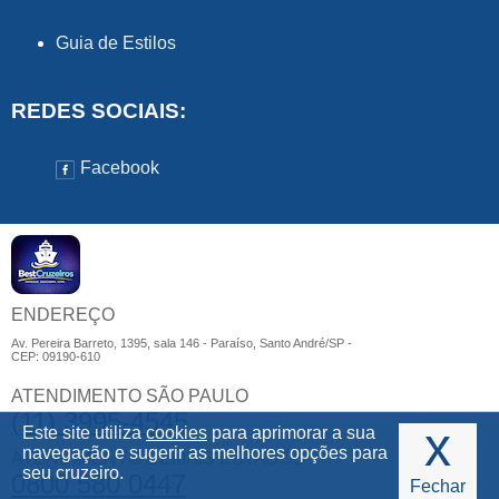
Guia de Estilos
REDES SOCIAIS:
Facebook
ENDEREÇO
Av. Pereira Barreto, 1395, sala 146 - Paraíso, Santo André/SP -
CEP: 09190-610
ATENDIMENTO SÃO PAULO
(11) 3995-4545
x
Este site utiliza
cookies
para aprimorar a sua
navegação e sugerir as melhores opções para
ATENDIMENTO DEMAIS ESTADOS
seu cruzeiro.
0800 580 0447
Fechar