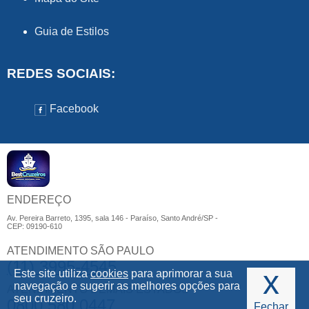
Guia de Estilos
REDES SOCIAIS:
Facebook
ENDEREÇO
Av. Pereira Barreto, 1395, sala 146 - Paraíso, Santo André/SP -
CEP: 09190-610
ATENDIMENTO SÃO PAULO
(11) 3995-4545
x
Este site utiliza
cookies
para aprimorar a sua
navegação e sugerir as melhores opções para
ATENDIMENTO DEMAIS ESTADOS
seu cruzeiro.
0800 580 0447
Fechar