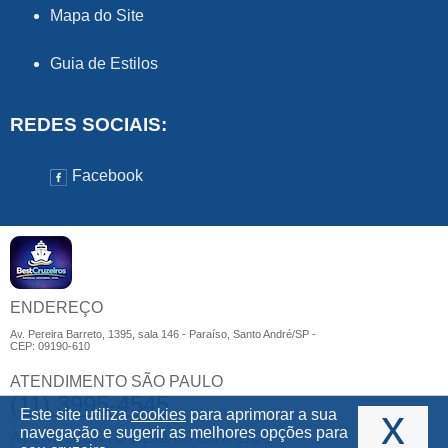
Mapa do Site
Guia de Estilos
REDES SOCIAIS:
Facebook
ENDEREÇO
Av. Pereira Barreto, 1395, sala 146 - Paraíso, Santo André/SP -
CEP: 09190-610
ATENDIMENTO SÃO PAULO
(11) 3995-4545
x
Este site utiliza
cookies
para aprimorar a sua
navegação e sugerir as melhores opções para
ATENDIMENTO DEMAIS ESTADOS