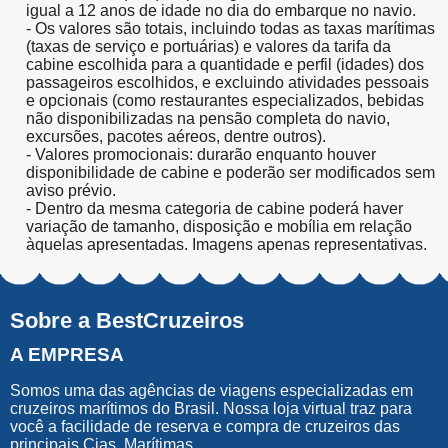
igual a 12 anos de idade no dia do embarque no navio.
- Os valores são totais, incluindo todas as taxas marítimas
(taxas de serviço e portuárias) e valores da tarifa da
cabine escolhida para a quantidade e perfil (idades) dos
passageiros escolhidos, e excluindo atividades pessoais
e opcionais (como restaurantes especializados, bebidas
não disponibilizadas na pensão completa do navio,
excursões, pacotes aéreos, dentre outros).
- Valores promocionais: durarão enquanto houver
disponibilidade de cabine e poderão ser modificados sem
aviso prévio.
- Dentro da mesma categoria de cabine poderá haver
variação de tamanho, disposição e mobília em relação
àquelas apresentadas. Imagens apenas representativas.
Sobre a BestCruzeiros
A EMPRESA
Somos uma das agências de viagens especializadas em
cruzeiros marítimos do Brasil. Nossa loja virtual traz para
você a facilidade de reserva e compra de cruzeiros das
principais Cias. Marítimas.