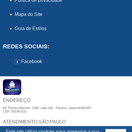
Política de privacidade
Mapa do Site
Guia de Estilos
REDES SOCIAIS:
Facebook
ENDEREÇO
Av. Pereira Barreto, 1395, sala 146 - Paraíso, Santo André/SP -
CEP: 09190-610
ATENDIMENTO SÃO PAULO
(11) 3995-4545
Este site utiliza
cookies
para aprimorar a sua