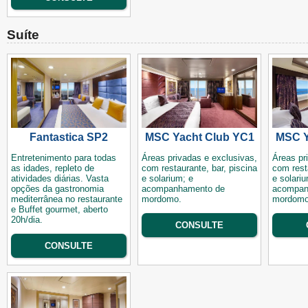
Suíte
Fantastica SP2
MSC Yacht Club YC1
MSC Y
Entretenimento para todas
Áreas privadas e exclusivas,
Áreas pr
as idades, repleto de
com restaurante, bar, piscina
com rest
atividades diárias. Vasta
e solarium; e
e solariu
opções da gastronomia
acompanhamento de
acompan
mediterrânea no restaurante
mordomo.
mordomo
e Buffet gourmet, aberto
20h/dia.
CONSULTE
CONSULTE