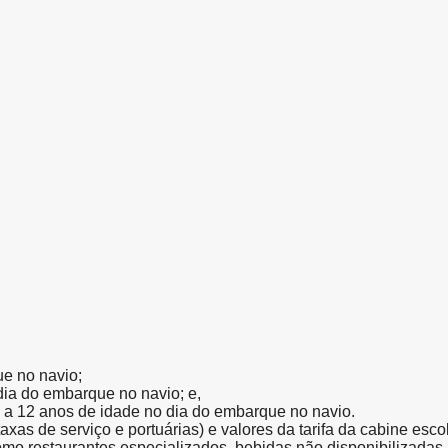
ue no navio;
 dia do embarque no navio; e,
l a 12 anos de idade no dia do embarque no navio.
(taxas de serviço e portuárias) e valores da tarifa da cabine esc
como restaurantes especializados, bebidas não disponibilizada