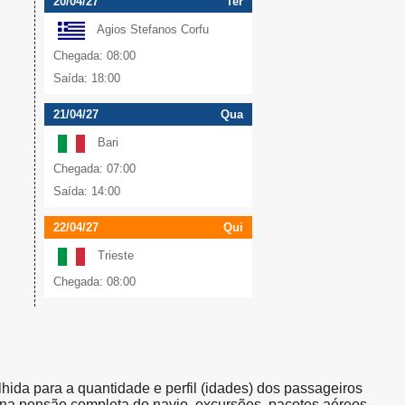
20/04/27
Ter
Agios Stefanos Corfu
Chegada: 08:00
Saída: 18:00
21/04/27
Qua
Bari
Chegada: 07:00
Saída: 14:00
22/04/27
Qui
Trieste
Chegada: 08:00
olhida para a quantidade e perfil (idades) dos passageiros
s na pensão completa do navio, excursões, pacotes aéreos,