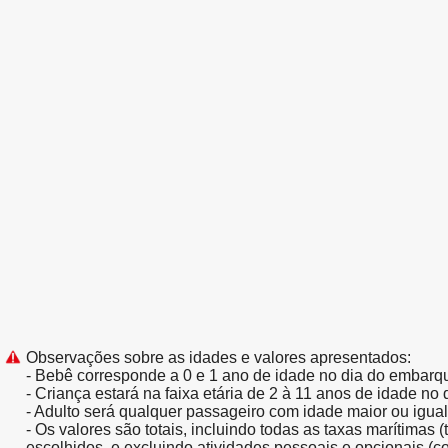
Observações sobre as idades e valores apresentados:
- Bebê corresponde a 0 e 1 ano de idade no dia do embarq
- Criança estará na faixa etária de 2 à 11 anos de idade no
- Adulto será qualquer passageiro com idade maior ou igua
- Os valores são totais, incluindo todas as taxas marítimas 
escolhidos, e excluindo atividades pessoais e opcionais (