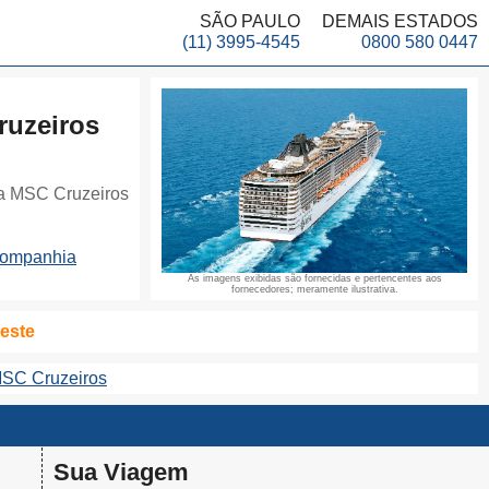
SÃO PAULO
DEMAIS ESTADOS
(11) 3995-4545
0800 580 0447
uzeiros
a MSC Cruzeiros
companhia
As imagens exibidas são fornecidas e pertencentes aos
fornecedores; meramente ilustrativa.
ieste
MSC Cruzeiros
Sua Viagem