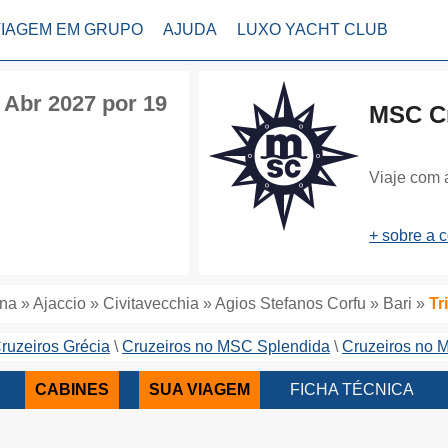
VIAGEM EM GRUPO
AJUDA
LUXO YACHT CLUB
 Abr 2027 por 19
MSC Cr
Viaje com 
+ sobre a 
a » Ajaccio » Civitavecchia » Agios Stefanos Corfu » Bari »
Tr
ruzeiros Grécia
Cruzeiros no MSC Splendida
Cruzeiros no 
CABINES
SUA VIAGEM
FICHA TÉCNICA