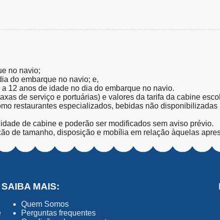
ue no navio;
 dia do embarque no navio; e,
l a 12 anos de idade no dia do embarque no navio.
(taxas de serviço e portuárias) e valores da tarifa da cabine esc
como restaurantes especializados, bebidas não disponibilizada
lidade de cabine e poderão ser modificados sem aviso prévio.
ção de tamanho, disposição e mobília em relação àquelas apre
SAIBA MAIS:
Quem Somos
ê
Perguntas frequentes