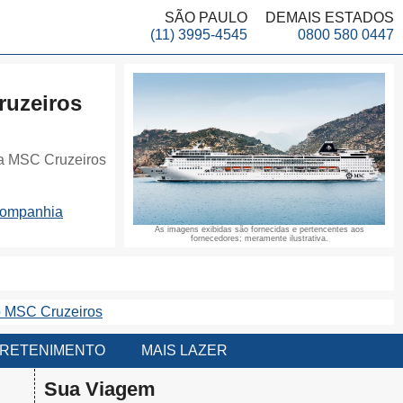
SÃO PAULO
DEMAIS ESTADOS
(11) 3995-4545
0800 580 0447
uzeiros
a MSC Cruzeiros
companhia
As imagens exibidas são fornecidas e pertencentes aos
fornecedores; meramente ilustrativa.
o MSC Cruzeiros
RETENIMENTO
MAIS LAZER
Sua Viagem