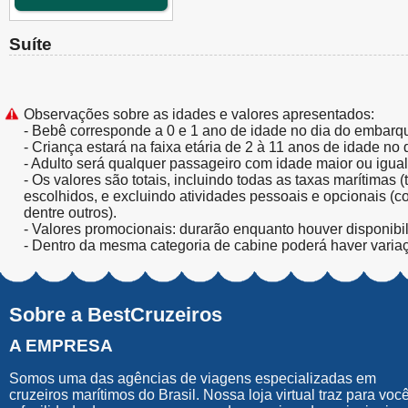
Suíte
Observações sobre as idades e valores apresentados:
- Bebê corresponde a 0 e 1 ano de idade no dia do embarq
- Criança estará na faixa etária de 2 à 11 anos de idade no
- Adulto será qualquer passageiro com idade maior ou igua
- Os valores são totais, incluindo todas as taxas marítimas 
escolhidos, e excluindo atividades pessoais e opcionais (
dentre outros).
- Valores promocionais: durarão enquanto houver disponibi
- Dentro da mesma categoria de cabine poderá haver varia
Sobre a BestCruzeiros
A EMPRESA
Somos uma das agências de viagens especializadas em
cruzeiros marítimos do Brasil. Nossa loja virtual traz para voc