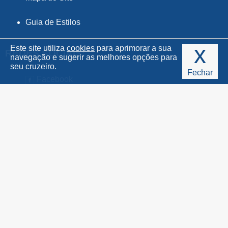
Guia de Estilos
x
Este site utiliza
cookies
para aprimorar a sua
REDES SOCIAIS:
navegação e sugerir as melhores opções para
seu cruzeiro.
Fechar
Facebook
ENDEREÇO
Av. Pereira Barreto, 1395, sala 146 - Paraíso, Santo André/SP -
CEP: 09190-610
ATENDIMENTO SÃO PAULO
(11) 3995-4545
ATENDIMENTO DEMAIS ESTADOS
0800 580 0447