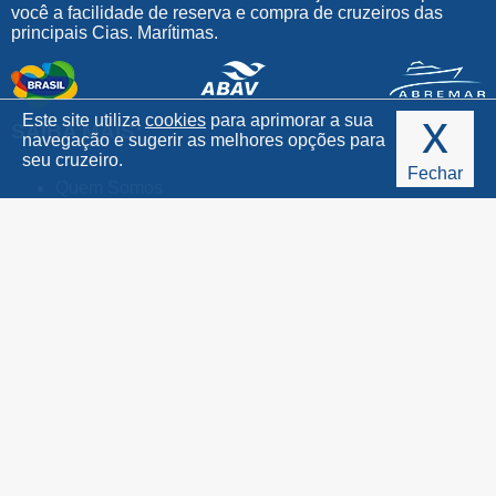
você a facilidade de reserva e compra de cruzeiros das
principais Cias. Marítimas.
x
Este site utiliza
cookies
para aprimorar a sua
SAIBA MAIS:
navegação e sugerir as melhores opções para
seu cruzeiro.
Fechar
Quem Somos
Perguntas frequentes
Condições de pagamento
Política de privacidade
Mapa do Site
Guia de Estilos