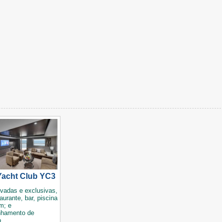
acht Club YC3
ivadas e exclusivas,
aurante, bar, piscina
m; e
hamento de
.