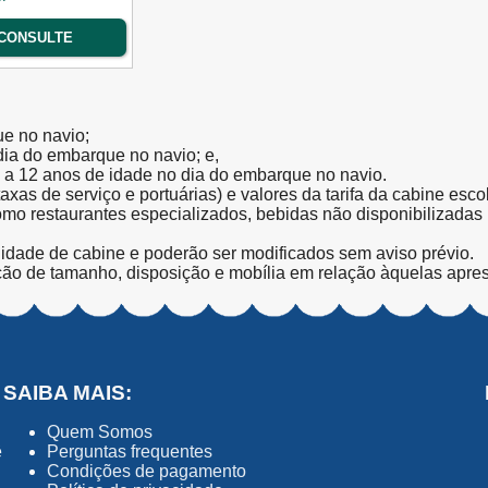
CONSULTE
ue no navio;
 dia do embarque no navio; e,
l a 12 anos de idade no dia do embarque no navio.
(taxas de serviço e portuárias) e valores da tarifa da cabine esc
como restaurantes especializados, bebidas não disponibilizada
lidade de cabine e poderão ser modificados sem aviso prévio.
ção de tamanho, disposição e mobília em relação àquelas apre
SAIBA MAIS:
Quem Somos
ê
Perguntas frequentes
Condições de pagamento