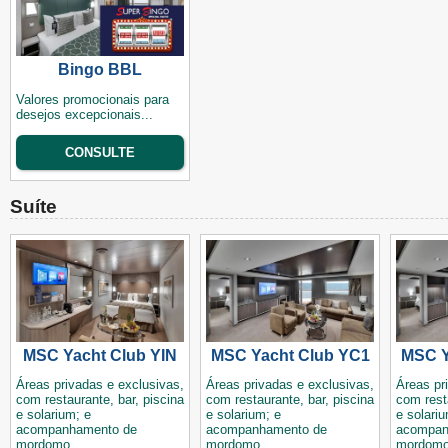
Bingo BBL
Valores promocionais para
desejos excepcionais...
CONSULTE
Suíte
MSC Yacht Club YIN
MSC Yacht Club YC1
MSC Y
Áreas privadas e exclusivas,
Áreas privadas e exclusivas,
Áreas pr
com restaurante, bar, piscina
com restaurante, bar, piscina
com rest
e solarium; e
e solarium; e
e solariu
acompanhamento de
acompanhamento de
acompan
mordomo.
mordomo.
mordomo