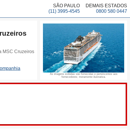
SÃO PAULO
DEMAIS ESTADOS
(11) 3995-4545
0800 580 0447
uzeiros
a MSC Cruzeiros
companhia
As imagens exibidas são fornecidas e pertencentes aos
fornecedores; meramente ilustrativa.