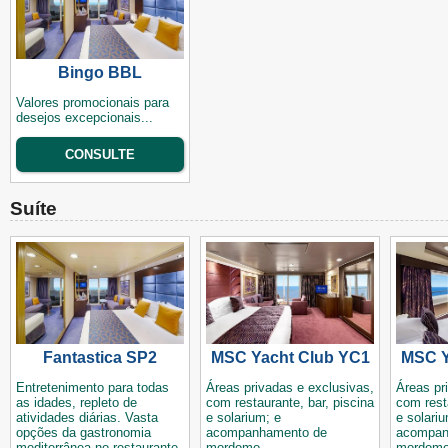
Bingo BBL
Valores promocionais para
desejos excepcionais...
CONSULTE
Suíte
Fantastica SP2
MSC Yacht Club YC1
MSC Y
Entretenimento para todas
Áreas privadas e exclusivas,
Áreas pr
as idades, repleto de
com restaurante, bar, piscina
com rest
atividades diárias. Vasta
e solarium; e
e solariu
opções da gastronomia
acompanhamento de
acompan
mediterrânea no restaurante
mordomo.
mordomo