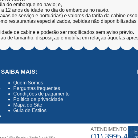
 dia do embarque no navio; e,
l a 12 anos de idade no dia do embarque no navio.
(taxas de serviço e portuárias) e valores da tarifa da cabine esc
como restaurantes especializados, bebidas não disponibilizada
lidade de cabine e poderão ser modificados sem aviso prévio.
ção de tamanho, disposição e mobília em relação àquelas apre
SAIBA MAIS:
Quem Somos
ê
Perguntas frequentes
Condições de pagamento
Política de privacidade
Mapa do Site
Guia de Estilos
ATENDIMENTO SÃO
E
(11) 3995-454
n
 sala 146 - Paraíso, Santo André/SP -