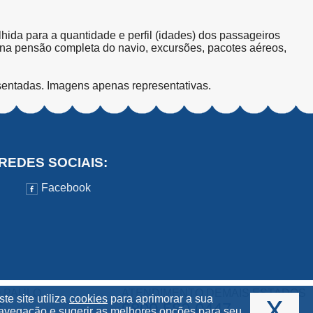
olhida para a quantidade e perfil (idades) dos passageiros
s na pensão completa do navio, excursões, pacotes aéreos,
sentadas. Imagens apenas representativas.
REDES SOCIAIS:
Facebook
 PAULO
ATENDIMENTO DEMAIS ESTADOS
x
ste site utiliza
cookies
para aprimorar a sua
5
0800 580 0447
avegação e sugerir as melhores opções para seu