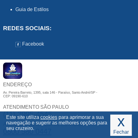
Guia de Estilos
REDES SOCIAIS:
Facebook
ENDEREÇO
Av. Pereira Barreto, 1395, sala 146 - Paraíso, Santo André/SP -
CEP: 09190-610
ATENDIMENTO SÃO PAULO
(11) 3995-4545
x
Este site utiliza
cookies
para aprimorar a sua
navegação e sugerir as melhores opções para
ATENDIMENTO DEMAIS ESTADOS
seu cruzeiro.
0800 580 0447
Fechar