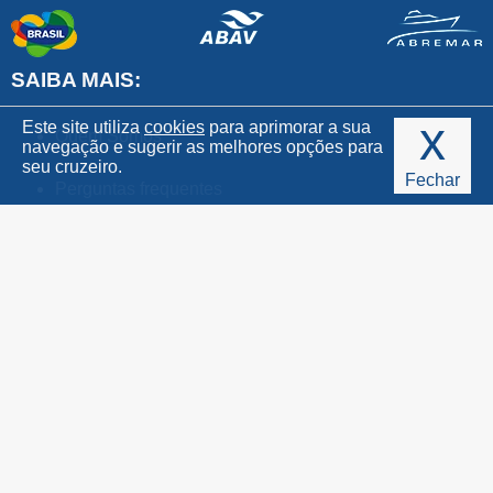
SAIBA MAIS:
x
Este site utiliza
cookies
para aprimorar a sua
Quem Somos
navegação e sugerir as melhores opções para
seu cruzeiro.
Fechar
Perguntas frequentes
Condições de pagamento
Política de privacidade
Mapa do Site
Guia de Estilos
REDES SOCIAIS: