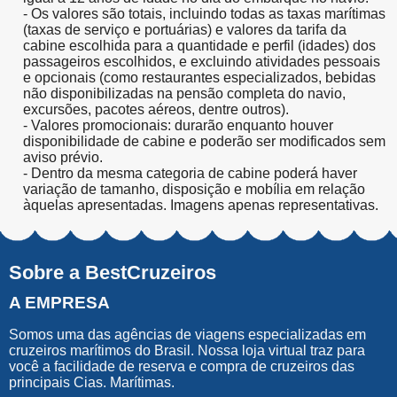
- Os valores são totais, incluindo todas as taxas marítimas
(taxas de serviço e portuárias) e valores da tarifa da
cabine escolhida para a quantidade e perfil (idades) dos
passageiros escolhidos, e excluindo atividades pessoais
e opcionais (como restaurantes especializados, bebidas
não disponibilizadas na pensão completa do navio,
excursões, pacotes aéreos, dentre outros).
- Valores promocionais: durarão enquanto houver
disponibilidade de cabine e poderão ser modificados sem
aviso prévio.
- Dentro da mesma categoria de cabine poderá haver
variação de tamanho, disposição e mobília em relação
àquelas apresentadas. Imagens apenas representativas.
Sobre a BestCruzeiros
A EMPRESA
Somos uma das agências de viagens especializadas em
cruzeiros marítimos do Brasil. Nossa loja virtual traz para
você a facilidade de reserva e compra de cruzeiros das
principais Cias. Marítimas.