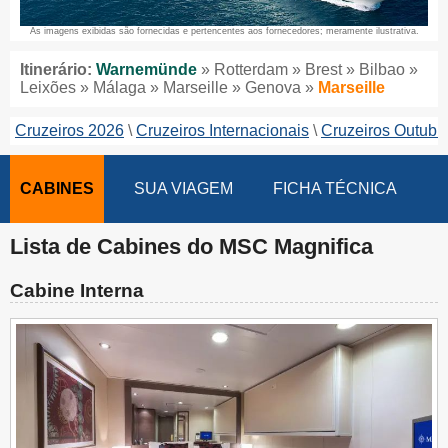
As imagens exibidas são fornecidas e pertencentes aos fornecedores; meramente ilustrativa.
Itinerário:
Warnemünde
» Rotterdam » Brest » Bilbao »
Leixões » Málaga » Marseille » Genova »
Marseille
Cruzeiros 2026
Cruzeiros Internacionais
Cruzeiros Outubr
CABINES
SUA VIAGEM
FICHA TÉCNICA
Lista de Cabines do MSC Magnifica
Cabine Interna