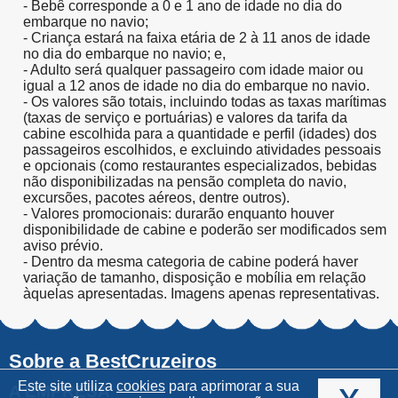
- Bebê corresponde a 0 e 1 ano de idade no dia do
embarque no navio;
- Criança estará na faixa etária de 2 à 11 anos de idade
no dia do embarque no navio; e,
- Adulto será qualquer passageiro com idade maior ou
igual a 12 anos de idade no dia do embarque no navio.
- Os valores são totais, incluindo todas as taxas marítimas
(taxas de serviço e portuárias) e valores da tarifa da
cabine escolhida para a quantidade e perfil (idades) dos
passageiros escolhidos, e excluindo atividades pessoais
e opcionais (como restaurantes especializados, bebidas
não disponibilizadas na pensão completa do navio,
excursões, pacotes aéreos, dentre outros).
- Valores promocionais: durarão enquanto houver
disponibilidade de cabine e poderão ser modificados sem
aviso prévio.
- Dentro da mesma categoria de cabine poderá haver
variação de tamanho, disposição e mobília em relação
àquelas apresentadas. Imagens apenas representativas.
Sobre a BestCruzeiros
x
Este site utiliza
cookies
para aprimorar a sua
A EMPRESA