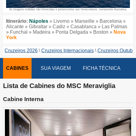
As imagens exibidas são fornecidas e pertencentes aos fornecedores; meramente ilustrativa.
Itinerário:
Nápoles
» Livorno » Marseille » Barcelona »
Alicante » Gibraltar » Cadiz » Casablanca » Las Palmas
» Funchal » Madeira » Ponta Delgada » Boston »
Nova
York
Cruzeiros 2026
Cruzeiros Internacionais
Cruzeiros Outubr
CABINES
SUA VIAGEM
FICHA TÉCNICA
Lista de Cabines do MSC Meraviglia
Cabine Interna