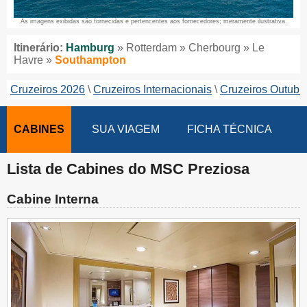
As imagens exibidas são fornecidas e pertencentes aos fornecedores; meramente ilustrativa.
Itinerário:
Hamburg
» Rotterdam » Cherbourg » Le
Havre »
Southampton
Cruzeiros 2026
Cruzeiros Internacionais
Cruzeiros Outubr
CABINES
SUA VIAGEM
FICHA TÉCNICA
Lista de Cabines do MSC Preziosa
Cabine Interna