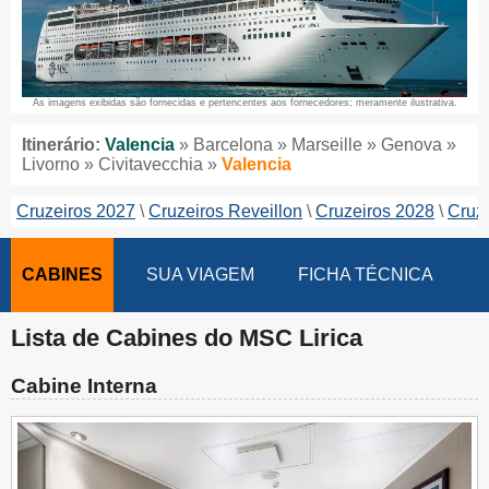
As imagens exibidas são fornecidas e pertencentes aos fornecedores; meramente ilustrativa.
Itinerário:
Valencia
» Barcelona » Marseille » Genova »
Livorno » Civitavecchia »
Valencia
Cruzeiros 2027
Cruzeiros Reveillon
Cruzeiros 2028
Cruze
CABINES
SUA VIAGEM
FICHA TÉCNICA
Lista de Cabines do MSC Lirica
Cabine Interna