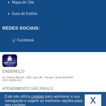
Mapa do Site
Guia de Estilos
REDES SOCIAIS:
Facebook
ENDEREÇO
Av. Pereira Barreto, 1395, sala 146 - Paraíso, Santo André/SP -
CEP: 09190-610
ATENDIMENTO SÃO PAULO
(11) 3995-4545
x
Este site utiliza
cookies
para aprimorar a sua
navegação e sugerir as melhores opções para
ATENDIMENTO DEMAIS ESTADOS
seu cruzeiro.