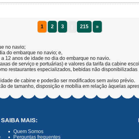
1
2
3
|
215
»
ue no navio;
 dia do embarque no navio; e,
l a 12 anos de idade no dia do embarque no navio.
(taxas de serviço e portuárias) e valores da tarifa da cabine esc
como restaurantes especializados, bebidas não disponibilizada
lidade de cabine e poderão ser modificados sem aviso prévio.
ção de tamanho, disposição e mobília em relação àquelas apre
SAIBA MAIS:
Quem Somos
ê
Perguntas frequentes