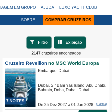
VIAGEM EM GRUPO
AJUDA
LUXO YACHT CLUB
SOBRE
COMPRAR CRUZEIROS
Filtro
Exibição
2147
cruzeiros encontrados
Cruzeiro Reveillon
no MSC World Europa
Embarque: Dubai
Dubai, Sir Bani Yas Island, Abu Dhabi,
Bahrain, Doha, Dubai, Dubai
7 NOITES
De 25 Dez 2027 a 01 Jan 2028
(+ datas)