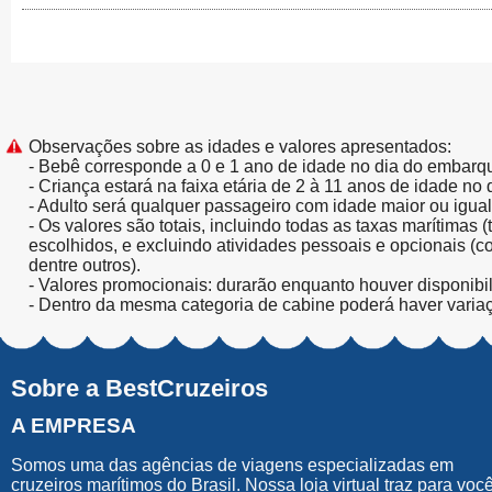
Observações sobre as idades e valores apresentados:
- Bebê corresponde a 0 e 1 ano de idade no dia do embarq
- Criança estará na faixa etária de 2 à 11 anos de idade no
- Adulto será qualquer passageiro com idade maior ou igua
- Os valores são totais, incluindo todas as taxas marítimas 
escolhidos, e excluindo atividades pessoais e opcionais (
dentre outros).
- Valores promocionais: durarão enquanto houver disponibi
- Dentro da mesma categoria de cabine poderá haver varia
Sobre a BestCruzeiros
A EMPRESA
Somos uma das agências de viagens especializadas em
cruzeiros marítimos do Brasil. Nossa loja virtual traz para voc